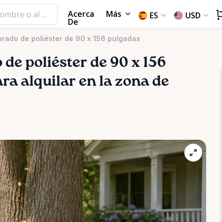
Acerca
Más
ES
USD
De
rado de poliéster de 90 x 156 pulgadas
o
de
poliéster
de
90
x
156
ra alquilar en la zona de