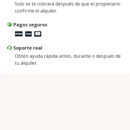
Solo se te cobrará después de que el propietario
Viernes
9:00 a. m. - 5:00 p. m.
confirme el alquiler.
Sábado
9:00 a. m. - 2:00 p. m.
Domingo
Pagos seguros
Cerrado
Soporte real
Obtén ayuda rápida antes, durante o después de
tu alquiler.