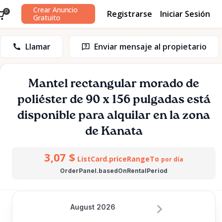
Crear Anuncio
Registrarse
Iniciar Sesión
0
Gratuito
Llamar
Enviar mensaje al propietario
Mantel
rectangular
morado
de
poliéster
de
90
x
156
pulgadas
está
disponible para alquilar en la zona
de Kanata
3,07 $
ListCard.priceRangeTo
por día
OrderPanel.basedOnRentalPeriod
August 2026