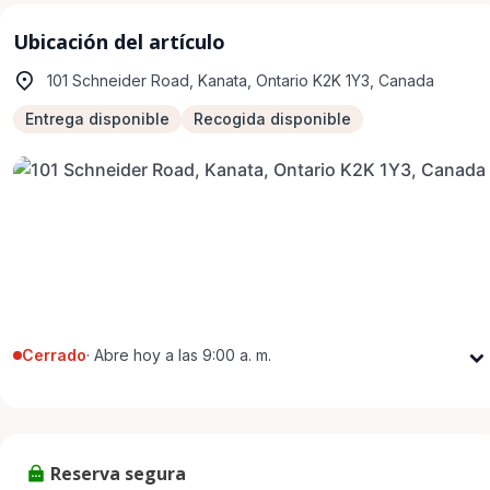
Ubicación del artículo
101 Schneider Road, Kanata, Ontario K2K 1Y3, Canada
Entrega disponible
Recogida disponible
Cerrado
·
Abre hoy a las 9:00 a. m.
Lunes
9:00 a. m. - 5:00 p. m.
Martes
9:00 a. m. - 5:00 p. m.
Miércoles
9:00 a. m. - 5:00 p. m.
Reserva segura
Jueves
9:00 a. m. - 5:00 p. m.