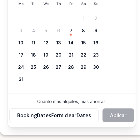
Mo
Tu
We
Th
Fr
Sa
Su
1
2
3
4
5
6
7
8
9
10
11
12
13
14
15
16
17
18
19
20
21
22
23
24
25
26
27
28
29
30
31
Cuanto más alquiles, más ahorras.
BookingDatesForm.clearDates
Aplicar