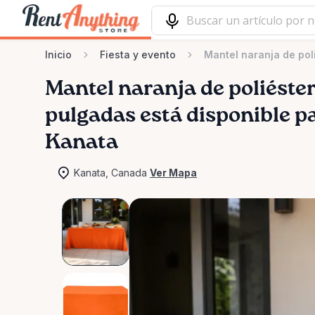
Inicio
Fiesta y evento
Mantel naranja de pol
Mantel
naranja
de
poliéste
pulgadas
está disponible pa
Kanata
Kanata, Canada
Ver Mapa