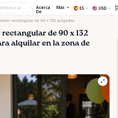
Acerca
Más
ES
USD
De
iéster rectangular de 90 x 132 pulgadas
r
rectangular
de
90
x
132
ra alquilar en la zona de