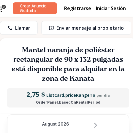
Crear Anuncio
Registrarse
Iniciar Sesión
0
Gratuito
Llamar
Enviar mensaje al propietario
Mantel
naranja
de
poliéster
rectangular
de
90
x
132
pulgadas
está disponible para alquilar en la
zona de Kanata
2,75 $
ListCard.priceRangeTo
por día
OrderPanel.basedOnRentalPeriod
August 2026