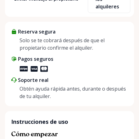
sharing—giving others the chance to rent out their
alquileres
items and experience the benefits of renting. It’s
about more than just saving money; it’s about
helping people enjoy more for less while making a
Reserva segura
positive impact on the environment. By choosing to
share instead of buy, we’re all doing our part to
Solo se te cobrará después de que el
make things easier on Mother Nature.
propietario confirme el alquiler.
Pagos seguros
Soporte real
Obtén ayuda rápida antes, durante o después
de tu alquiler.
Instrucciones de uso
Cómo empezar