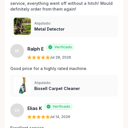
service, everything went off without a hitch! Would 
definitely order from them again! 
Alquilado:
Metal Detector
Verificado
Ralph E
RE
Jul 28, 2026
Good price for a highly rated machine. 
Alquilado:
Bissell Carpet Cleaner
Verificado
Elias K
EK
Jul 14, 2026
Excellent service 