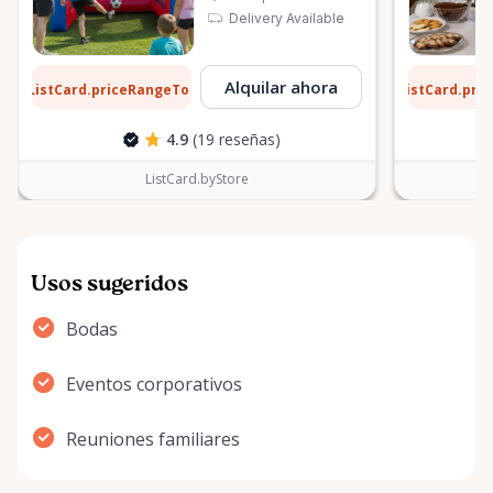
Delivery Available
1 $
6 $
Alquilar ahora
ListCard.priceRangeTo
ListCard.pri
por día
4.9
(19 reseñas)
ListCard.byStore
Usos sugeridos
Bodas
Eventos corporativos
Reuniones familiares