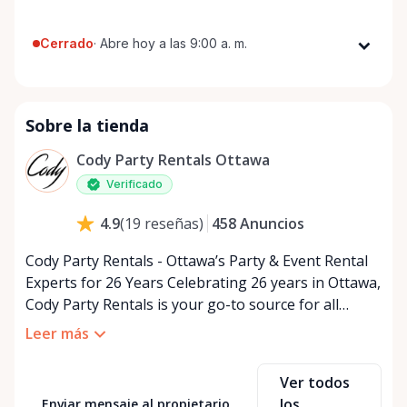
Cerrado
·
Abre hoy a las 9:00 a. m.
Lunes
9:00 a. m. - 5:00 p. m.
Martes
9:00 a. m. - 5:00 p. m.
Sobre la tienda
Miércoles
9:00 a. m. - 5:00 p. m.
Jueves
9:00 a. m. - 5:00 p. m.
Cody Party Rentals Ottawa
Viernes
9:00 a. m. - 5:00 p. m.
Verificado
Sábado
9:00 a. m. - 2:00 p. m.
458
Anuncios
4.9
(
19
reseñas
)
Domingo
Cerrado
Cody Party Rentals - Ottawa’s Party & Event Rental
Experts for 26 Years Celebrating 26 years in Ottawa,
Cody Party Rentals is your go-to source for all
things party and event rentals. We’re proud to be a
Leer más
partner of Rent Anything, expanding our offerings
to include a variety of extra items on the platform.
Ver todos
At Cody Party Rentals, we believe in the power of
los
Enviar mensaje al propietario