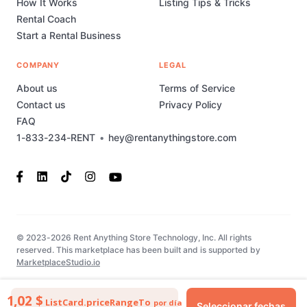
How It Works
Listing Tips & Tricks
Rental Coach
Start a Rental Business
COMPANY
LEGAL
About us
Terms of Service
Contact us
Privacy Policy
FAQ
1-833-234-RENT
•
hey@rentanythingstore.com
© 2023-2026 Rent Anything Store Technology, Inc. All rights
reserved. This marketplace has been built and is supported by
MarketplaceStudio.io
1,02 $
ListCard.priceRangeTo
por día
Seleccionar fechas