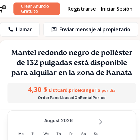
Crear Anuncio
Registrarse
Iniciar Sesión
0
Gratuito
Llamar
Enviar mensaje al propietario
Mantel
redondo
negro
de
poliéster
de
132
pulgadas
está disponible
para alquilar en la zona de Kanata
4,30 $
ListCard.priceRangeTo
por día
OrderPanel.basedOnRentalPeriod
August 2026
Mo
Tu
We
Th
Fr
Sa
Su