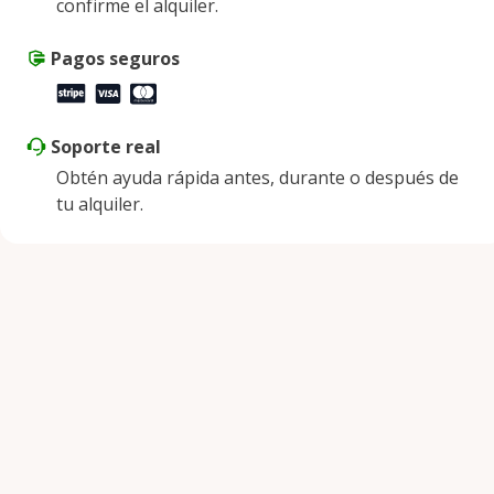
confirme el alquiler.
Sábado
9:00 a. m. - 2:00 p. m.
Domingo
Pagos seguros
Cerrado
Soporte real
Obtén ayuda rápida antes, durante o después de
tu alquiler.