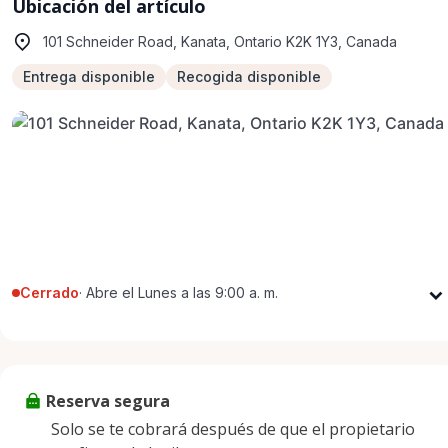
Ubicación del artículo
101 Schneider Road, Kanata, Ontario K2K 1Y3, Canada
Entrega disponible
Recogida disponible
Cerrado
·
Abre el Lunes a las 9:00 a. m.
Lunes
9:00 a. m. - 5:00 p. m.
Martes
9:00 a. m. - 5:00 p. m.
Miércoles
9:00 a. m. - 5:00 p. m.
Reserva segura
Jueves
9:00 a. m. - 5:00 p. m.
Solo se te cobrará después de que el propietario
Viernes
9:00 a. m. - 5:00 p. m.