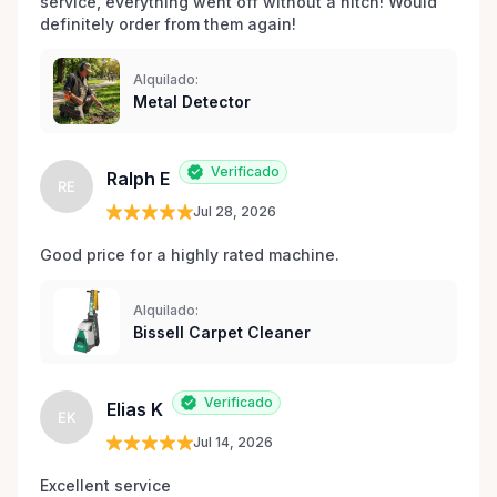
service, everything went off without a hitch! Would 
definitely order from them again! 
Alquilado:
Metal Detector
Verificado
Ralph E
RE
Jul 28, 2026
Good price for a highly rated machine. 
Alquilado:
Bissell Carpet Cleaner
Verificado
Elias K
EK
Jul 14, 2026
Excellent service 