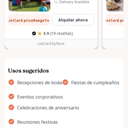
Delivery Available
1 $
6 $
Alquilar ahora
ListCard.priceRangeTo
ListCard.pri
por día
4.9
(19 reseñas)
ListCard.byStore
Usos sugeridos
Recepciones de boda
Fiestas de cumpleaños
Eventos corporativos
Celebraciones de aniversario
Reuniones festivas