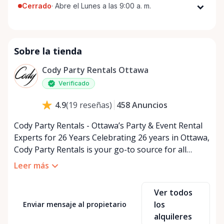
Cerrado
·
Abre el Lunes a las 9:00 a. m.
Lunes
9:00 a. m. - 5:00 p. m.
Martes
9:00 a. m. - 5:00 p. m.
Sobre la tienda
Miércoles
9:00 a. m. - 5:00 p. m.
Jueves
9:00 a. m. - 5:00 p. m.
Cody Party Rentals Ottawa
Viernes
9:00 a. m. - 5:00 p. m.
Verificado
Sábado
9:00 a. m. - 2:00 p. m.
458
Anuncios
4.9
(
19
reseñas
)
Domingo
Cerrado
Cody Party Rentals - Ottawa’s Party & Event Rental
Experts for 26 Years Celebrating 26 years in Ottawa,
Cody Party Rentals is your go-to source for all
things party and event rentals. We’re proud to be a
Leer más
partner of Rent Anything, expanding our offerings
to include a variety of extra items on the platform.
Ver todos
At Cody Party Rentals, we believe in the power of
los
Enviar mensaje al propietario
sharing—giving others the chance to rent out their
alquileres
items and experience the benefits of renting. It’s