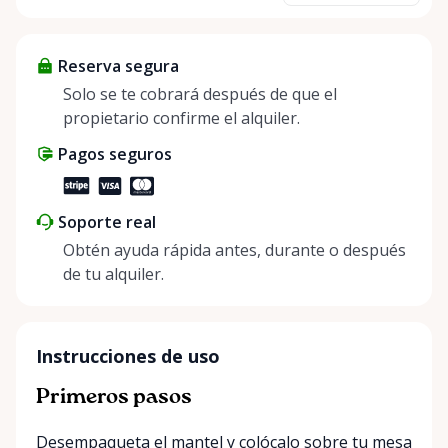
about more than just saving money; it’s about
helping people enjoy more for less while making a
Reserva segura
positive impact on the environment. By choosing to
share instead of buy, we’re all doing our part to
Solo se te cobrará después de que el
make things easier on Mother Nature.
propietario confirme el alquiler.
Pagos seguros
Soporte real
Obtén ayuda rápida antes, durante o después
de tu alquiler.
Instrucciones de uso
Primeros pasos
Desempaqueta el mantel y colócalo sobre tu mesa