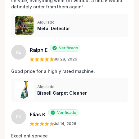
service, everything went off without a hitch! Would 
definitely order from them again! 
Alquilado:
Metal Detector
Verificado
Ralph E
RE
Jul 28, 2026
Good price for a highly rated machine. 
Alquilado:
Bissell Carpet Cleaner
Verificado
Elias K
EK
Jul 14, 2026
Excellent service 