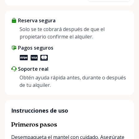
about more than just saving money; it’s about
helping people enjoy more for less while making a
Reserva segura
positive impact on the environment. By choosing to
share instead of buy, we’re all doing our part to
Solo se te cobrará después de que el
make things easier on Mother Nature.
propietario confirme el alquiler.
Pagos seguros
Soporte real
Obtén ayuda rápida antes, durante o después
de tu alquiler.
Instrucciones de uso
Primeros pasos
Desempaqueta el mantel con cuidado. Asegúrate