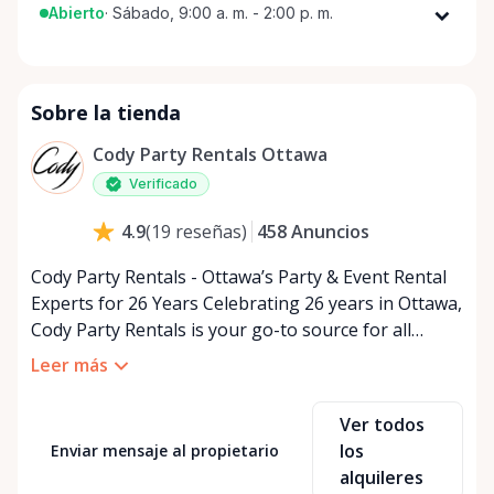
Abierto
·
Sábado, 9:00 a. m. - 2:00 p. m.
Lunes
9:00 a. m. - 5:00 p. m.
Martes
9:00 a. m. - 5:00 p. m.
Sobre la tienda
Miércoles
9:00 a. m. - 5:00 p. m.
Jueves
9:00 a. m. - 5:00 p. m.
Cody Party Rentals Ottawa
Viernes
9:00 a. m. - 5:00 p. m.
Verificado
Sábado
9:00 a. m. - 2:00 p. m.
458
Anuncios
4.9
(
19
reseñas
)
Domingo
Cerrado
Cody Party Rentals - Ottawa’s Party & Event Rental
Experts for 26 Years Celebrating 26 years in Ottawa,
Cody Party Rentals is your go-to source for all
things party and event rentals. We’re proud to be a
Leer más
partner of Rent Anything, expanding our offerings
to include a variety of extra items on the platform.
Ver todos
At Cody Party Rentals, we believe in the power of
los
Enviar mensaje al propietario
sharing—giving others the chance to rent out their
alquileres
items and experience the benefits of renting. It’s