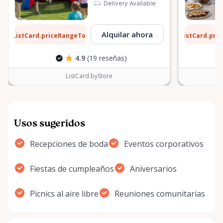
Delivery Available
1 $
6 $
Alquilar ahora
ListCard.priceRangeTo
ListCard.pri
por día
4.9
(19 reseñas)
ListCard.byStore
Usos sugeridos
Recepciones de boda
Eventos corporativos
Fiestas de cumpleaños
Aniversarios
Picnics al aire libre
Reuniones comunitarias