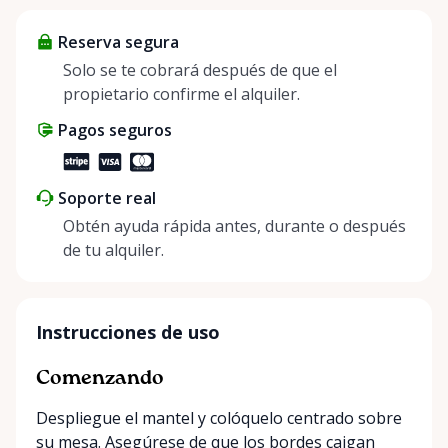
helping people enjoy more for less while making a
Reserva segura
positive impact on the environment. By choosing to
share instead of buy, we’re all doing our part to
Solo se te cobrará después de que el
make things easier on Mother Nature.
propietario confirme el alquiler.
Pagos seguros
Soporte real
Obtén ayuda rápida antes, durante o después
de tu alquiler.
Instrucciones de uso
Comenzando
Despliegue el mantel y colóquelo centrado sobre
su mesa. Asegúrese de que los bordes caigan