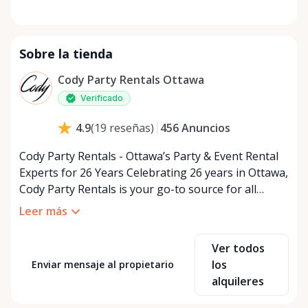
Sobre la tienda
Cody Party Rentals Ottawa
Verificado
456
Anuncios
4.9
(
19
reseñas
)
Cody Party Rentals - Ottawa’s Party & Event Rental
Experts for 26 Years Celebrating 26 years in Ottawa,
Cody Party Rentals is your go-to source for all
things party and event rentals. We’re proud to be a
Leer más
partner of Rent Anything, expanding our offerings
to include a variety of extra items on the platform.
Ver todos
At Cody Party Rentals, we believe in the power of
los
Enviar mensaje al propietario
sharing—giving others the chance to rent out their
alquileres
items and experience the benefits of renting. It’s
about more than just saving money; it’s about