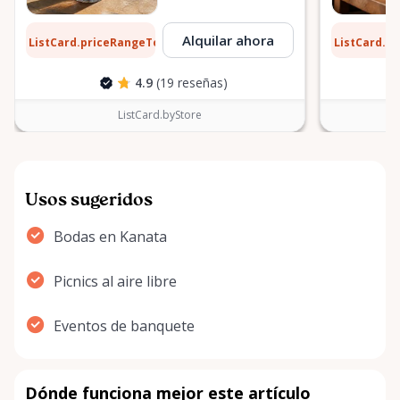
10 $
0,10 $
Alquilar ahora
ListCard.priceRangeTo
ListCard.p
por día
4.9
(19 reseñas)
ListCard.byStore
Usos sugeridos
Bodas en Kanata
Picnics al aire libre
Eventos de banquete
Dónde funciona mejor este artículo