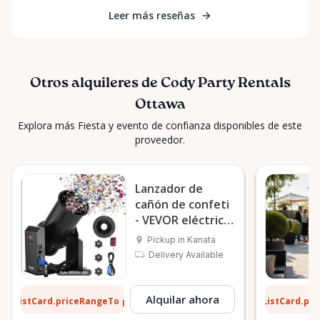
Leer más reseñas
Otros alquileres de Cody Party Rentals
Ottawa
Explora más Fiesta y evento de confianza disponibles de este
proveedor.
Lanzador de
cañón de confeti
- VEVOR eléctrico
de 1500 W
Pickup in Kanata
Delivery Available
8 $
13 $
Alquilar ahora
ListCard.priceRangeTo
ListCard.pr
por día