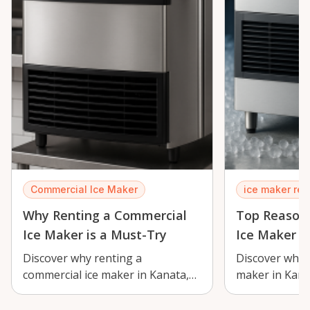
Commercial Ice Maker
ice maker ren
Why Renting a Commercial
Top Reasons
Ice Maker is a Must-Try
Ice Maker
Discover why renting a
Discover why r
commercial ice maker in Kanata,
maker in Kanat
Ontario is essential for events and
perfect soluti
business…