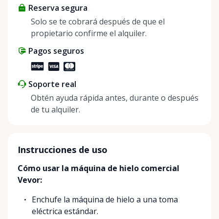
Reserva segura
positive impact on the environment. By choosing to
share instead of buy, we’re all doing our part to
Solo se te cobrará después de que el
make things easier on Mother Nature.
propietario confirme el alquiler.
Pagos seguros
Soporte real
Obtén ayuda rápida antes, durante o después
de tu alquiler.
Instrucciones de uso
Cómo usar la máquina de hielo comercial
Vevor:
Enchufe la máquina de hielo a una toma
eléctrica estándar.