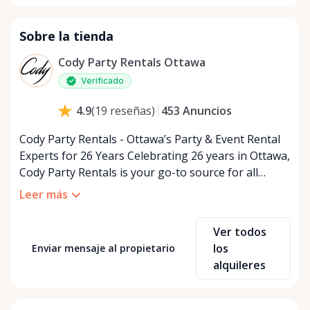
Sobre la tienda
Cody Party Rentals Ottawa
Verificado
453
Anuncios
4.9
(
19
reseñas
)
Cody Party Rentals - Ottawa’s Party & Event Rental
Experts for 26 Years Celebrating 26 years in Ottawa,
Cody Party Rentals is your go-to source for all
things party and event rentals. We’re proud to be a
Leer más
partner of Rent Anything, expanding our offerings
to include a variety of extra items on the platform.
Ver todos
At Cody Party Rentals, we believe in the power of
los
Enviar mensaje al propietario
sharing—giving others the chance to rent out their
alquileres
items and experience the benefits of renting. It’s
about more than just saving money; it’s about
helping people enjoy more for less while making a