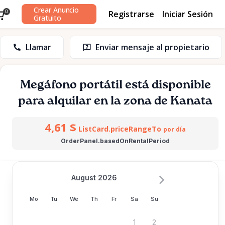
Crear Anuncio
Registrarse
Iniciar Sesión
0
Gratuito
Llamar
Enviar mensaje al propietario
Megáfono
portátil
está disponible
para alquilar en la zona de Kanata
4,61 $
ListCard.priceRangeTo
por día
OrderPanel.basedOnRentalPeriod
August 2026
Mo
Tu
We
Th
Fr
Sa
Su
1
2