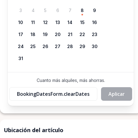
3
4
5
6
7
8
9
10
11
12
13
14
15
16
17
18
19
20
21
22
23
24
25
26
27
28
29
30
31
Cuanto más alquiles, más ahorras.
BookingDatesForm.clearDates
Aplicar
Ubicación del artículo