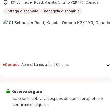
101 Schneider Road, Kanata, Ontario K2K 1Y3, Canada
Entrega disponible
Recogida disponible
Cerrado
·
Abre el Lunes a las 9:00 a. m.
Lunes
9:00 a. m. - 5:00 p. m.
Martes
9:00 a. m. - 5:00 p. m.
Miércoles
9:00 a. m. - 5:00 p. m.
Reserva segura
Jueves
9:00 a. m. - 5:00 p. m.
Solo se te cobrará después de que el propietario
Viernes
9:00 a. m. - 5:00 p. m.
confirme el alquiler.
Sábado
9:00 a. m. - 2:00 p. m.