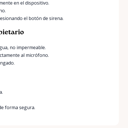
ente en el dispositivo.
no.
resionando el botón de sirena.
pietario
agua, no impermeable.
ectamente al micrófono.
ongado.
a.
de forma segura.