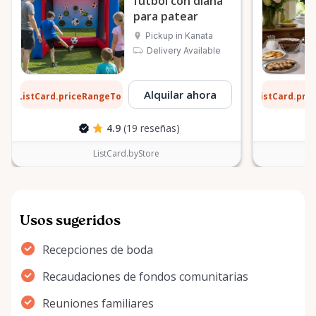
fútbol con diana
para patear
Pickup in Kanata
Delivery Available
1 $
6 $
Alquilar ahora
ListCard.priceRangeTo
ListCard.pri
por día
4.9
(19 reseñas)
ListCard.byStore
Usos sugeridos
Recepciones de boda
Recaudaciones de fondos comunitarias
Reuniones familiares