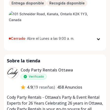
Entrega disponible
Recogida disponible
Cerrado
·
Abre el Lunes a las 9:00 a. m.
Lunes
9:00 a. m. - 5:00 p. m.
Martes
9:00 a. m. - 5:00 p. m.
Sobre la tienda
Miércoles
9:00 a. m. - 5:00 p. m.
Jueves
9:00 a. m. - 5:00 p. m.
Cody Party Rentals Ottawa
Viernes
9:00 a. m. - 5:00 p. m.
Verificado
Sábado
9:00 a. m. - 2:00 p. m.
458
Anuncios
4.9
(
19
reseñas
)
Domingo
Cerrado
Cody Party Rentals - Ottawa’s Party & Event Rental
Experts for 26 Years Celebrating 26 years in Ottawa,
Cody Party Rentals is your go-to source for all