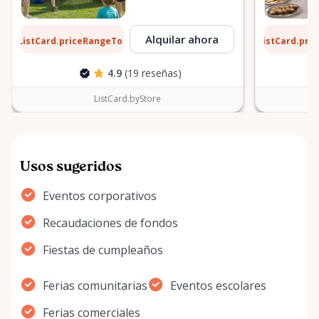
1 $
6 $
Alquilar ahora
ListCard.priceRangeTo
ListCard.pri
por día
4.9
(19 reseñas)
ListCard.byStore
Usos sugeridos
Eventos corporativos
Recaudaciones de fondos
Fiestas de cumpleaños
Ferias comunitarias
Eventos escolares
Ferias comerciales