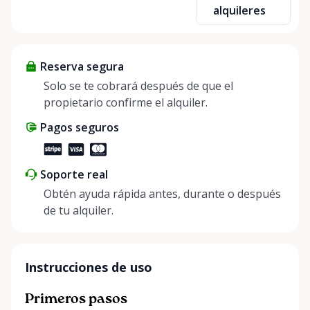
sharing—giving others the chance to rent out their
alquileres
items and experience the benefits of renting. It’s
about more than just saving money; it’s about
helping people enjoy more for less while making a
Reserva segura
positive impact on the environment. By choosing to
share instead of buy, we’re all doing our part to
Solo se te cobrará después de que el
make things easier on Mother Nature.
propietario confirme el alquiler.
Pagos seguros
Soporte real
Obtén ayuda rápida antes, durante o después
de tu alquiler.
Instrucciones de uso
Primeros pasos