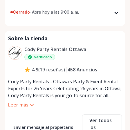
Cerrado
·
Abre hoy a las 9:00 a. m.
Lunes
9:00 a. m. - 5:00 p. m.
Martes
9:00 a. m. - 5:00 p. m.
Sobre la tienda
Miércoles
9:00 a. m. - 5:00 p. m.
Jueves
9:00 a. m. - 5:00 p. m.
Cody Party Rentals Ottawa
Viernes
9:00 a. m. - 5:00 p. m.
Verificado
Sábado
9:00 a. m. - 2:00 p. m.
458
Anuncios
4.9
(
19
reseñas
)
Domingo
Cerrado
Cody Party Rentals - Ottawa’s Party & Event Rental
Experts for 26 Years Celebrating 26 years in Ottawa,
Cody Party Rentals is your go-to source for all
things party and event rentals. We’re proud to be a
Leer más
partner of Rent Anything, expanding our offerings
to include a variety of extra items on the platform.
Ver todos
At Cody Party Rentals, we believe in the power of
los
Enviar mensaje al propietario