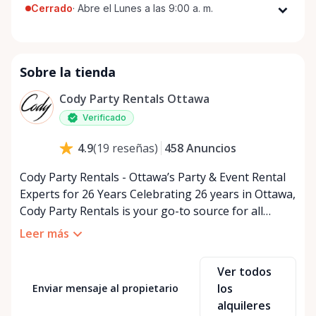
Cerrado
·
Abre el Lunes a las 9:00 a. m.
Lunes
9:00 a. m. - 5:00 p. m.
Martes
9:00 a. m. - 5:00 p. m.
Sobre la tienda
Miércoles
9:00 a. m. - 5:00 p. m.
Jueves
9:00 a. m. - 5:00 p. m.
Cody Party Rentals Ottawa
Viernes
9:00 a. m. - 5:00 p. m.
Verificado
Sábado
9:00 a. m. - 2:00 p. m.
458
Anuncios
4.9
(
19
reseñas
)
Domingo
Cerrado
Cody Party Rentals - Ottawa’s Party & Event Rental
Experts for 26 Years Celebrating 26 years in Ottawa,
Cody Party Rentals is your go-to source for all
things party and event rentals. We’re proud to be a
Leer más
partner of Rent Anything, expanding our offerings
to include a variety of extra items on the platform.
Ver todos
At Cody Party Rentals, we believe in the power of
los
Enviar mensaje al propietario
sharing—giving others the chance to rent out their
alquileres
items and experience the benefits of renting. It’s