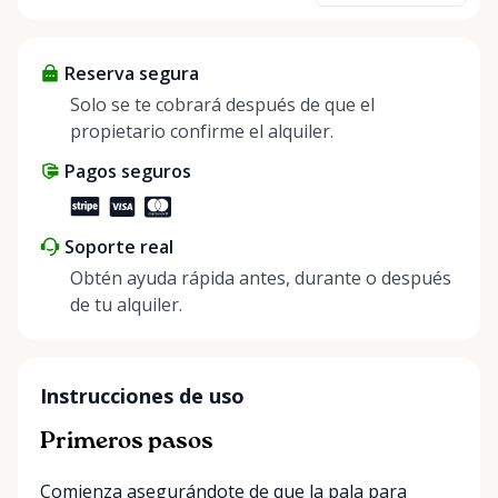
about more than just saving money; it’s about
helping people enjoy more for less while making a
Reserva segura
positive impact on the environment. By choosing to
share instead of buy, we’re all doing our part to
Solo se te cobrará después de que el
make things easier on Mother Nature.
propietario confirme el alquiler.
Pagos seguros
Soporte real
Obtén ayuda rápida antes, durante o después
de tu alquiler.
Instrucciones de uso
Primeros pasos
Comienza asegurándote de que la pala para