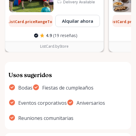
Delivery Available
1 $
6 $
Alquilar ahora
ListCard.priceRangeTo
ListCard.pri
por día
4.9
(19 reseñas)
ListCard.byStore
Usos sugeridos
Bodas
Fiestas de cumpleaños
Eventos corporativos
Aniversarios
Reuniones comunitarias