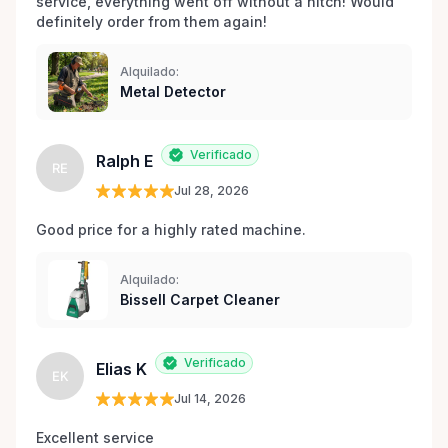
service, everything went off without a hitch! Would 
definitely order from them again! 
Alquilado:
Metal Detector
Verificado
Ralph E
RE
Jul 28, 2026
Good price for a highly rated machine. 
Alquilado:
Bissell Carpet Cleaner
Verificado
Elias K
EK
Jul 14, 2026
Excellent service 