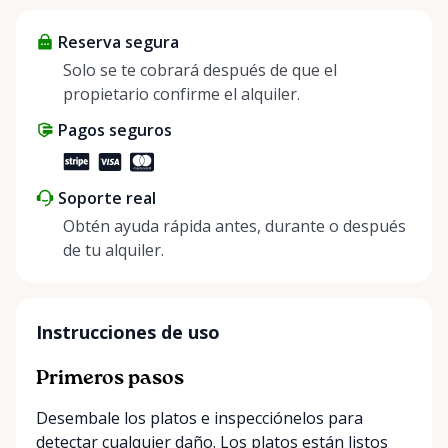
helping people enjoy more for less while making a
Reserva segura
positive impact on the environment. By choosing to
share instead of buy, we’re all doing our part to
Solo se te cobrará después de que el
make things easier on Mother Nature.
propietario confirme el alquiler.
Pagos seguros
Soporte real
Obtén ayuda rápida antes, durante o después
de tu alquiler.
Instrucciones de uso
Primeros pasos
Desembale los platos e inspecciónelos para
detectar cualquier daño. Los platos están listos