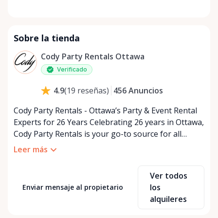
Sobre la tienda
Cody Party Rentals Ottawa
Verificado
456
Anuncios
4.9
(
19
reseñas
)
Cody Party Rentals - Ottawa’s Party & Event Rental
Experts for 26 Years Celebrating 26 years in Ottawa,
Cody Party Rentals is your go-to source for all
things party and event rentals. We’re proud to be a
Leer más
partner of Rent Anything, expanding our offerings
to include a variety of extra items on the platform.
Ver todos
At Cody Party Rentals, we believe in the power of
los
Enviar mensaje al propietario
sharing—giving others the chance to rent out their
alquileres
items and experience the benefits of renting. It’s
about more than just saving money; it’s about