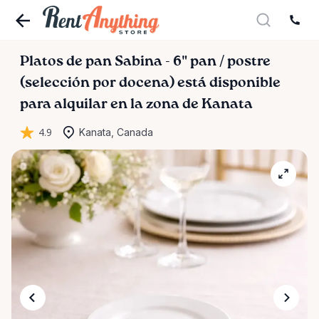
Platos
de
pan
Sabina
-
6"
pan
​/​
postre
(selección
por
docena)
está disponible
para alquilar en la zona de Kanata
4.9
Kanata, Canada