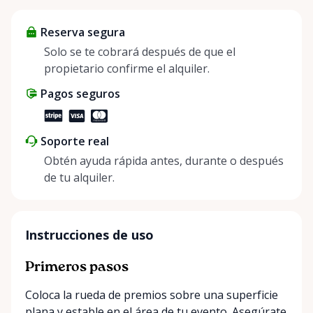
helping people enjoy more for less while making a
Reserva segura
positive impact on the environment. By choosing to
share instead of buy, we’re all doing our part to
Solo se te cobrará después de que el
make things easier on Mother Nature.
propietario confirme el alquiler.
Pagos seguros
Soporte real
Obtén ayuda rápida antes, durante o después
de tu alquiler.
Instrucciones de uso
Primeros pasos
Coloca la rueda de premios sobre una superficie
plana y estable en el área de tu evento. Asegúrate