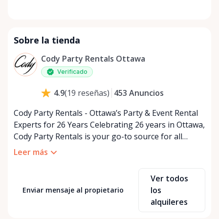
Sobre la tienda
Cody Party Rentals Ottawa
Verificado
453
Anuncios
4.9
(
19
reseñas
)
Cody Party Rentals - Ottawa’s Party & Event Rental
Experts for 26 Years Celebrating 26 years in Ottawa,
Cody Party Rentals is your go-to source for all
things party and event rentals. We’re proud to be a
Leer más
partner of Rent Anything, expanding our offerings
to include a variety of extra items on the platform.
Ver todos
At Cody Party Rentals, we believe in the power of
los
Enviar mensaje al propietario
sharing—giving others the chance to rent out their
alquileres
items and experience the benefits of renting. It’s
about more than just saving money; it’s about