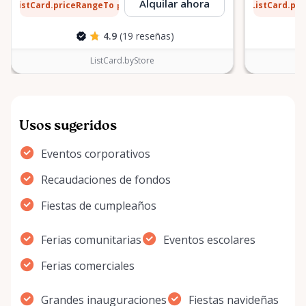
8 $
13 $
Alquilar ahora
ListCard.priceRangeTo
ListCard.pr
por día
4.9
(19 reseñas)
ListCard.byStore
Usos sugeridos
Eventos corporativos
Recaudaciones de fondos
Fiestas de cumpleaños
Ferias comunitarias
Eventos escolares
Ferias comerciales
Grandes inauguraciones
Fiestas navideñas