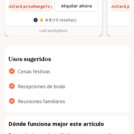
8 $
13 $
Alquilar ahora
ListCard.priceRangeTo
ListCard.pr
por día
4.9
(19 reseñas)
ListCard.byStore
Usos sugeridos
Cenas festivas
Recepciones de boda
Reuniones familiares
Dónde funciona mejor este artículo