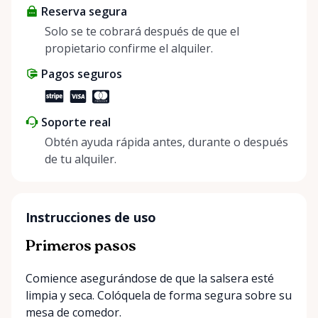
Reserva segura
positive impact on the environment. By choosing to
share instead of buy, we’re all doing our part to
Solo se te cobrará después de que el
make things easier on Mother Nature.
propietario confirme el alquiler.
Pagos seguros
Soporte real
Obtén ayuda rápida antes, durante o después
de tu alquiler.
Instrucciones de uso
Primeros pasos
Comience asegurándose de que la salsera esté
limpia y seca. Colóquela de forma segura sobre su
mesa de comedor.