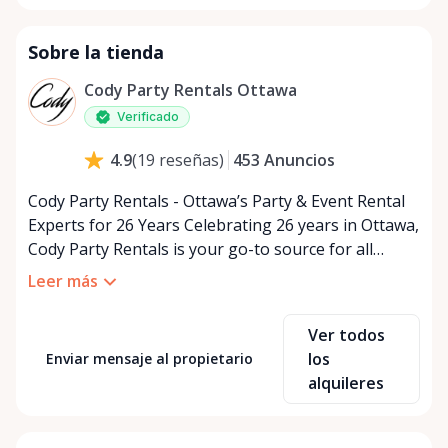
Sobre la tienda
Cody Party Rentals Ottawa
Verificado
453
Anuncios
4.9
(
19
reseñas
)
Cody Party Rentals - Ottawa’s Party & Event Rental
Experts for 26 Years Celebrating 26 years in Ottawa,
Cody Party Rentals is your go-to source for all
things party and event rentals. We’re proud to be a
Leer más
partner of Rent Anything, expanding our offerings
to include a variety of extra items on the platform.
Ver todos
At Cody Party Rentals, we believe in the power of
los
Enviar mensaje al propietario
sharing—giving others the chance to rent out their
alquileres
items and experience the benefits of renting. It’s
about more than just saving money; it’s about
helping people enjoy more for less while making a