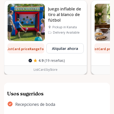
Juego inflable de
tiro al blanco de
fútbol
Pickup in Kanata
Delivery Available
0 $
6 $
Alquilar ahora
ListCard.priceRangeTo
ListCard.pri
por día
4.9
(19 reseñas)
ListCard.byStore
Usos sugeridos
Recepciones de boda