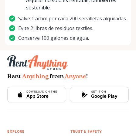
Alquilar no solo es rentable, también es
sostenible.
Salve 1 árbol por cada 200 servilletas alquiladas.
Evite 2 libras de residuos textiles.
Conserve 100 galones de agua.
Rent
Anything
from
Anyone
!
DOWNLOAD ON THE
GET IT ON
App Store
Google Play
EXPLORE
TRUST & SAFETY