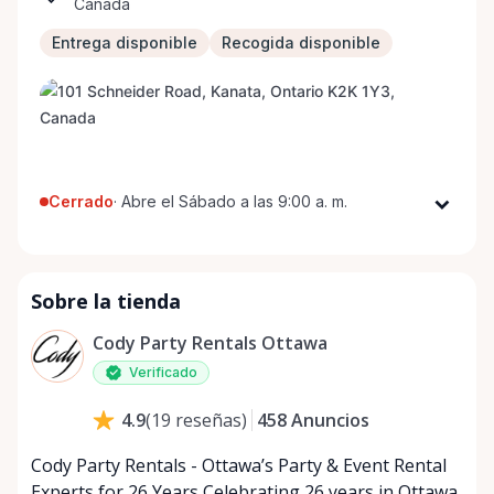
Canada
Entrega disponible
Recogida disponible
Cerrado
·
Abre el Sábado a las 9:00 a. m.
Lunes
9:00 a. m. - 5:00 p. m.
Martes
9:00 a. m. - 5:00 p. m.
Sobre la tienda
Miércoles
9:00 a. m. - 5:00 p. m.
Jueves
9:00 a. m. - 5:00 p. m.
Cody Party Rentals Ottawa
Viernes
9:00 a. m. - 5:00 p. m.
Verificado
Sábado
9:00 a. m. - 2:00 p. m.
458
Anuncios
4.9
(
19
reseñas
)
Domingo
Cerrado
Cody Party Rentals - Ottawa’s Party & Event Rental
Experts for 26 Years Celebrating 26 years in Ottawa,