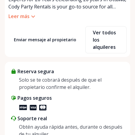
Cody Party Rentals is your go-to source for all
things party and event rentals. We’re proud to be a
Leer más
partner of Rent Anything, expanding our offerings
to include a variety of extra items on the platform.
Ver todos
At Cody Party Rentals, we believe in the power of
los
Enviar mensaje al propietario
sharing—giving others the chance to rent out their
alquileres
items and experience the benefits of renting. It’s
about more than just saving money; it’s about
helping people enjoy more for less while making a
Reserva segura
positive impact on the environment. By choosing to
share instead of buy, we’re all doing our part to
Solo se te cobrará después de que el
make things easier on Mother Nature.
propietario confirme el alquiler.
Pagos seguros
Soporte real
Obtén ayuda rápida antes, durante o después
de tu alquiler.