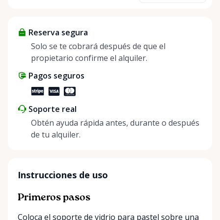
about more than just saving money; it’s about
helping people enjoy more for less while making a
Reserva segura
positive impact on the environment. By choosing to
share instead of buy, we’re all doing our part to
Solo se te cobrará después de que el
make things easier on Mother Nature.
propietario confirme el alquiler.
Pagos seguros
Soporte real
Obtén ayuda rápida antes, durante o después
de tu alquiler.
Instrucciones de uso
Primeros pasos
Coloca el soporte de vidrio para pastel sobre una