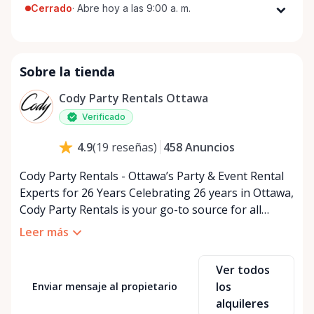
Cerrado
·
Abre hoy a las 9:00 a. m.
Lunes
9:00 a. m. - 5:00 p. m.
Martes
9:00 a. m. - 5:00 p. m.
Sobre la tienda
Miércoles
9:00 a. m. - 5:00 p. m.
Jueves
9:00 a. m. - 5:00 p. m.
Cody Party Rentals Ottawa
Viernes
9:00 a. m. - 5:00 p. m.
Verificado
Sábado
9:00 a. m. - 2:00 p. m.
458
Anuncios
4.9
(
19
reseñas
)
Domingo
Cerrado
Cody Party Rentals - Ottawa’s Party & Event Rental
Experts for 26 Years Celebrating 26 years in Ottawa,
Cody Party Rentals is your go-to source for all
things party and event rentals. We’re proud to be a
Leer más
partner of Rent Anything, expanding our offerings
to include a variety of extra items on the platform.
Ver todos
At Cody Party Rentals, we believe in the power of
los
Enviar mensaje al propietario
sharing—giving others the chance to rent out their
alquileres
items and experience the benefits of renting. It’s