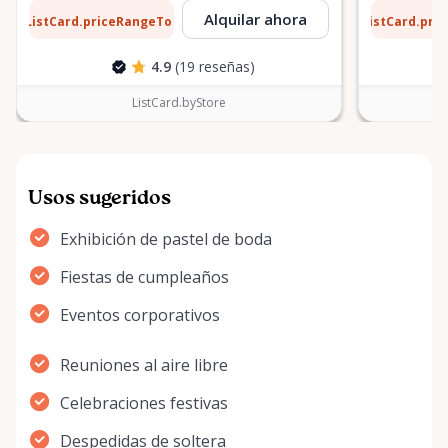
1 $
6 $
Alquilar ahora
ListCard.priceRangeTo
ListCard.pri
por día
4.9
(19 reseñas)
ListCard.byStore
Usos sugeridos
Exhibición de pastel de boda
Fiestas de cumpleaños
Eventos corporativos
Reuniones al aire libre
Celebraciones festivas
Despedidas de soltera