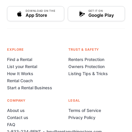
DOWNLOAD ON THE
GET IT ON
App Store
Google Play
EXPLORE
TRUST & SAFETY
Find a Rental
Renters Protection
List your Rental
Owners Protection
How It Works
Listing Tips & Tricks
Rental Coach
Start a Rental Business
COMPANY
LEGAL
About us
Terms of Service
Contact us
Privacy Policy
FAQ
1-833-234-RENT
•
hey@rentanythingstore.com