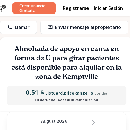
Crear Anuncio
Registrarse
Iniciar Sesión
0
Gratuito
Llamar
Enviar mensaje al propietario
Almohada
de
apoyo
en
cama
en
forma
de
U
para
girar
pacientes
está disponible para alquilar en la
zona de Kemptville
0,51 $
ListCard.priceRangeTo
por día
OrderPanel.basedOnRentalPeriod
August 2026