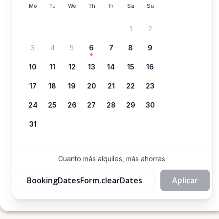
Mo
Tu
We
Th
Fr
Sa
Su
1
2
3
4
5
6
7
8
9
10
11
12
13
14
15
16
17
18
19
20
21
22
23
24
25
26
27
28
29
30
31
Cuanto más alquiles, más ahorras.
BookingDatesForm.clearDates
Aplicar