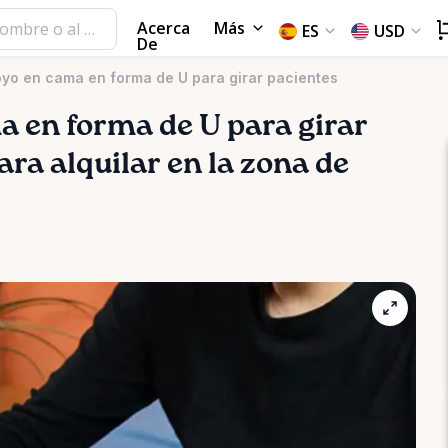
Acerca
Más
ES
USD
De
yo en cama en forma de U para girar pacientes
a
en
forma
de
U
para
girar
ara alquilar en la zona de