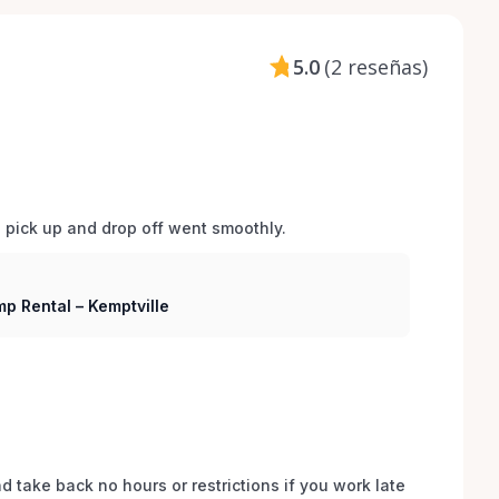
5.0
(
2 reseñas
)
d pick up and drop off went smoothly.  
p Rental – Kemptville
 take back no hours or restrictions if you work late 