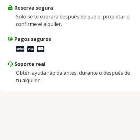
Reserva segura
Viernes
9:00 a. m. - 8:00 p. m.
Solo se te cobrará después de que el propietario
Sábado
9:00 a. m. - 8:00 p. m.
confirme el alquiler.
Domingo
9:00 a. m. - 8:00 p. m.
Pagos seguros
Soporte real
Obtén ayuda rápida antes, durante o después de
tu alquiler.