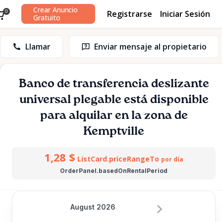
Crear Anuncio
Registrarse
Iniciar Sesión
0
Gratuito
Llamar
Enviar mensaje al propietario
Banco
de
transferencia
deslizante
universal
plegable
está disponible
para alquilar en la zona de
Kemptville
1,28 $
ListCard.priceRangeTo
por día
OrderPanel.basedOnRentalPeriod
August 2026