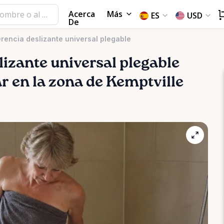
Acerca
Más
ES
USD
De
rencia deslizante universal plegable
lizante
universal
plegable
ar en la zona de Kemptville