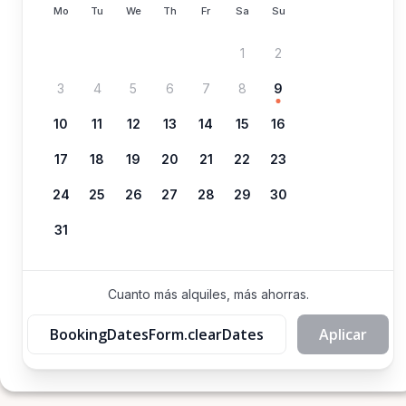
Mo
Tu
We
Th
Fr
Sa
Su
1
2
3
4
5
6
7
8
9
10
11
12
13
14
15
16
17
18
19
20
21
22
23
24
25
26
27
28
29
30
31
Cuanto más alquiles, más ahorras.
BookingDatesForm.clearDates
Aplicar