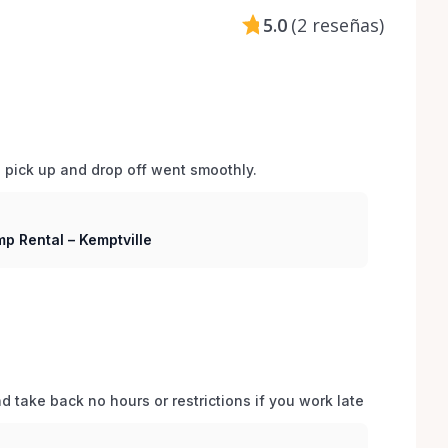
5.0
(
2 reseñas
)
d pick up and drop off went smoothly.  
p Rental – Kemptville
 take back no hours or restrictions if you work late 