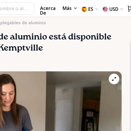
Acerca
Más
ES
USD
De
 plegables de aluminio
de
aluminio
está disponible
 Kemptville