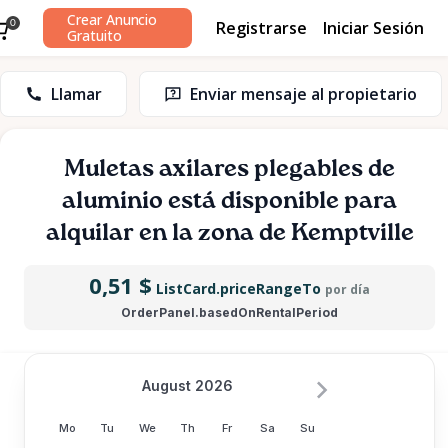
Crear Anuncio
Registrarse
Iniciar Sesión
0
Gratuito
Llamar
Enviar mensaje al propietario
Muletas
axilares
plegables
de
aluminio
está disponible para
alquilar en la zona de Kemptville
0,51 $
ListCard.priceRangeTo
por día
OrderPanel.basedOnRentalPeriod
August 2026
Mo
Tu
We
Th
Fr
Sa
Su