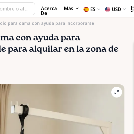
Acerca
Más
ES
USD
De
ecio para cama con ayuda para incorporarse
ama
con
ayuda
para
e para alquilar en la zona de