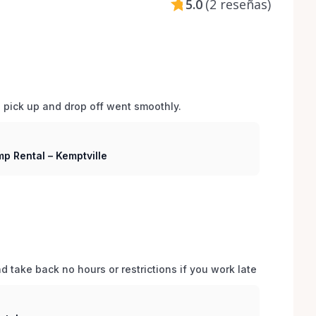
5.0
(
2 reseñas
)
d pick up and drop off went smoothly.  
p Rental – Kemptville
 take back no hours or restrictions if you work late 