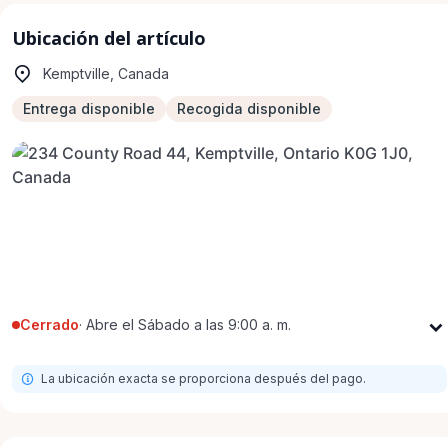
Ubicación del artículo
Kemptville, Canada
Entrega disponible
Recogida disponible
Cerrado
·
Abre el Sábado a las 9:00 a. m.
Lunes
9:00 a. m. - 8:00 p. m.
La ubicación exacta se proporciona después del pago.
Martes
9:00 a. m. - 8:00 p. m.
Miércoles
9:00 a. m. - 8:00 p. m.
Jueves
9:00 a. m. - 8:00 p. m.