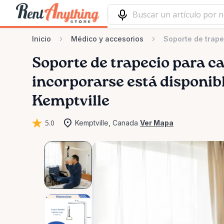
Inicio
Médico y accesorios
Soporte de trap
Soporte
de
trapecio
para
c
incorporarse
está disponibl
Kemptville
5.0
Kemptville, Canada
Ver Mapa