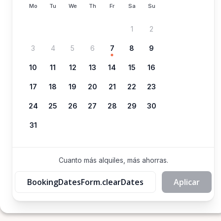
Mo
Tu
We
Th
Fr
Sa
Su
1
2
3
4
5
6
7
8
9
10
11
12
13
14
15
16
17
18
19
20
21
22
23
24
25
26
27
28
29
30
31
Cuanto más alquiles, más ahorras.
BookingDatesForm.clearDates
Aplicar