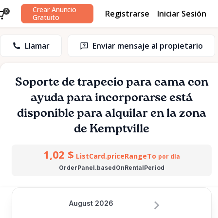
Crear Anuncio
Registrarse
Iniciar Sesión
0
Gratuito
Llamar
Enviar mensaje al propietario
Soporte
de
trapecio
para
cama
con
ayuda
para
incorporarse
está
disponible para alquilar en la zona
de Kemptville
1,02 $
ListCard.priceRangeTo
por día
OrderPanel.basedOnRentalPeriod
August 2026