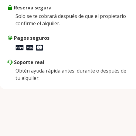
Reserva segura
Viernes
9:00 a. m. - 8:00 p. m.
Solo se te cobrará después de que el propietario
Sábado
9:00 a. m. - 8:00 p. m.
confirme el alquiler.
Domingo
9:00 a. m. - 8:00 p. m.
Pagos seguros
Soporte real
Obtén ayuda rápida antes, durante o después de
tu alquiler.