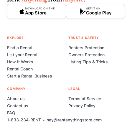
Rent
Anything
from
Anyone
!
DOWNLOAD ON THE
GET IT ON
App Store
Google Play
EXPLORE
TRUST & SAFETY
Find a Rental
Renters Protection
List your Rental
Owners Protection
How It Works
Listing Tips & Tricks
Rental Coach
Start a Rental Business
COMPANY
LEGAL
About us
Terms of Service
Contact us
Privacy Policy
FAQ
1-833-234-RENT
•
hey@rentanythingstore.com