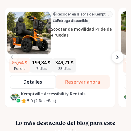
Recoger en la zona de Kemptville
Entrega disponible
Scooter de movilidad Pride de
4 ruedas
85,64 $
199,84 $
349,71 $
53
Por día
7 días
28 días
Po
Detalles
Reservar ahora
Kemptville Accessibility Rentals
5.0
(2 Reseñas)
Lo más destacado del blog para este