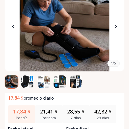
1/5
17,84 $
promedio diario
17,84 $
21,41 $
28,55 $
42,82 $
Por día
Por hora
7 días
28 días
Fecha inicial
Fecha final