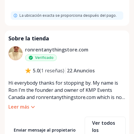
La ubicación exacta se proporciona después del pago.
Sobre la tienda
ronrentanythingstore.com
Verificado
22
Anuncios
5.0
(
1
reseñas
)
Hi everybody thanks for stopping by. My name is
Ron I’m the founder and owner of KMP Events
Canada and ronrentanythingstore.com which is now
part of the KMP Entertainment Group and KMP
Leer más
Events Canada. We are 100 percent Canadian owned
and service Ontario, and Quebec, Canada. With 48
Ver todos
years experience in the event industry, we provide a
los
Enviar mensaje al propietario
one stop solution for all your wedding and event