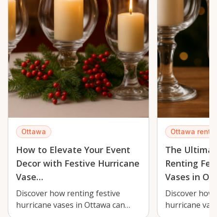
Ottawa
Ottawa renta
How to Elevate Your Event
The Ultimat
Decor with Festive Hurricane
Renting Fes
Vase…
Vases in Ot
Discover how renting festive
Discover how 
hurricane vases in Ottawa can
hurricane vas
transform your holiday events
transform you