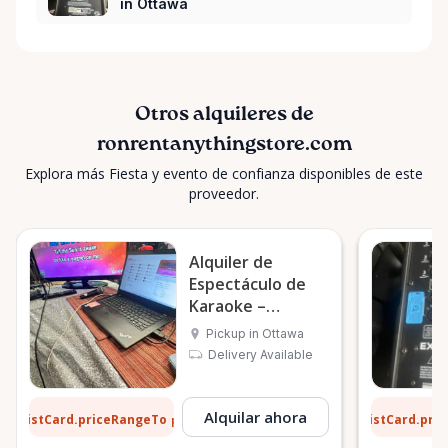
in Ottawa
Otros alquileres de
ronrentanythingstore.com
Explora más Fiesta y evento de confianza disponibles de este
proveedor.
Alquiler de
Espectáculo de
Karaoke –
Eventos de Fiesta
Pickup in Ottawa
en Ottawa
Delivery Available
9 $
6 $
Alquilar ahora
ListCard.priceRangeTo
ListCard.pri
por día