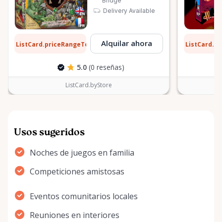
Bridge
Delivery Available
31 $
0,38 $
Alquilar ahora
ListCard.priceRangeTo
ListCard.p
por día
5.0
(0 reseñas)
ListCard.byStore
Usos sugeridos
Noches de juegos en familia
Competiciones amistosas
Eventos comunitarios locales
Reuniones en interiores