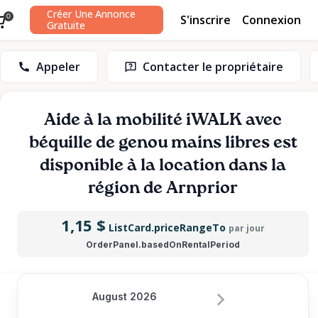
Créer Une Annonce
S'inscrire
Connexion
0
Gratuite
Appeler
Contacter le propriétaire
Aide
à
la
mobilité
iWALK
avec
béquille
de
genou
mains
libres
est
disponible à la location dans la
région de Arnprior
1,15 $
ListCard.priceRangeTo
par jour
OrderPanel.basedOnRentalPeriod
August 2026