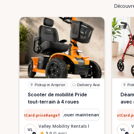
Découvre
Pickup in Arnprior
Delivery Available
Pic
Scooter de mobilité Pride
Déamb
tout-terrain à 4 roues
avec 
12 $
0,76 $
Louer maintenant
ListCard.priceRangeTo
ListCard.
par jour
Valley Mobility Rentals l
V
VL
VL
5.0
(0 avis)