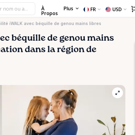
À
Plus
FR
USD
Propos
ilité iWALK avec béquille de genou mains libres
ec
béquille
de
genou
mains
cation dans la région de