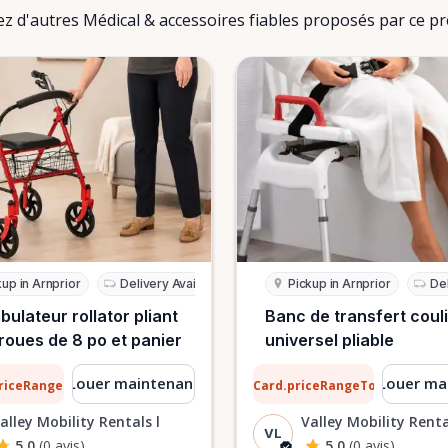
z d'autres Médical & accessoires fiables proposés par ce pre
kup in Arnprior
Delivery Available
Pickup in Arnprior
Del
ulateur rollator pliant
Banc de transfert coul
roues de 8 po et panier
universel pliable
1 $
Louer maintenant
Louer ma
priceRangeTo
ListCard.priceRangeTo
par jour
par jour
alley Mobility Rentals l
Valley Mobility Renta
VL
5.0
(0 avis)
5.0
(0 avis)