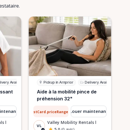
stataire.
ivery Available
Pickup in Arnprior
Delivery Available
issant
Aide à la mobilité pince de
préhension 32"
0,51 $
intenant
Louer maintenant
ListCard.priceRangeTo
par jour
ls l
Valley Mobility Rentals l
VL
5.0
(0 avis)