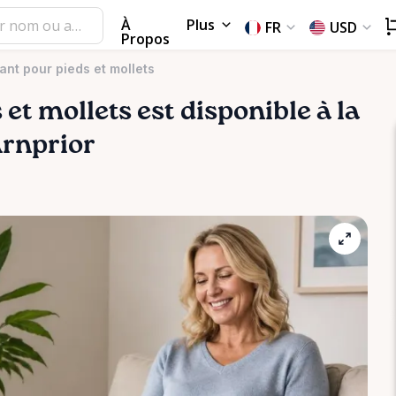
À
Plus
FR
USD
Propos
ant pour pieds et mollets
s
et
mollets
est disponible à la
Arnprior