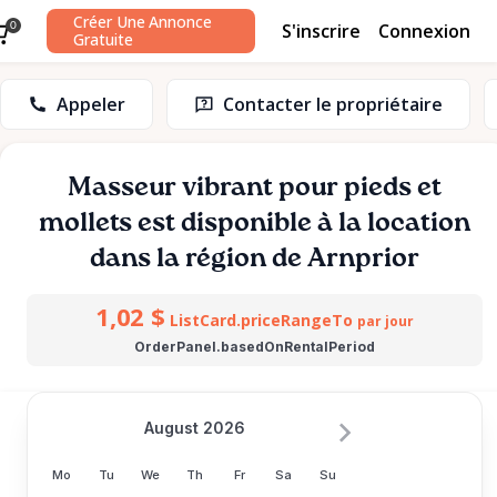
Créer Une Annonce
S'inscrire
Connexion
0
Gratuite
Appeler
Contacter le propriétaire
Masseur
vibrant
pour
pieds
et
mollets
est disponible à la location
dans la région de Arnprior
1,02 $
ListCard.priceRangeTo
par jour
OrderPanel.basedOnRentalPeriod
August 2026
Mo
Tu
We
Th
Fr
Sa
Su