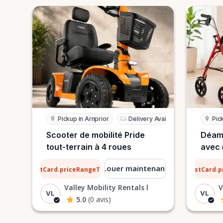
Pickup in Arnprior
Delivery Available
Pic
Scooter de mobilité Pride
Déamb
tout-terrain à 4 roues
avec 
13 $
0,77 $
Louer maintenant
ListCard.priceRangeTo
ListCard.
par jour
Valley Mobility Rentals l
V
VL
VL
5.0
(0 avis)