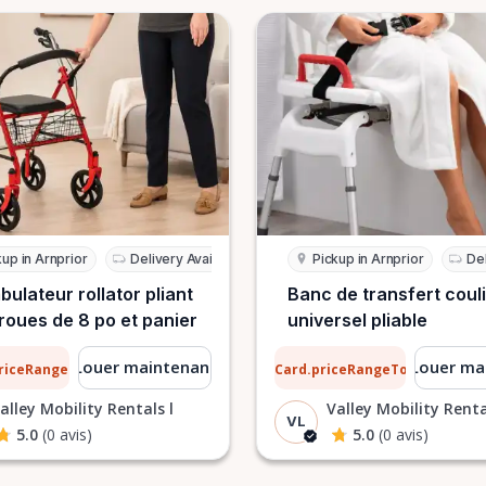
kup in Arnprior
Delivery Available
Pickup in Arnprior
Del
ulateur rollator pliant
Banc de transfert coul
roues de 8 po et panier
universel pliable
1 $
Louer maintenant
Louer ma
priceRangeTo
ListCard.priceRangeTo
par jour
par jour
alley Mobility Rentals l
Valley Mobility Renta
VL
5.0
(0 avis)
5.0
(0 avis)