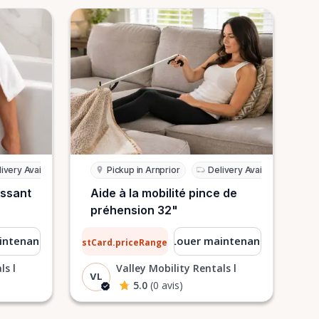
ivery Available
Pickup in Arnprior
Delivery Available
issant
Aide à la mobilité pince de
préhension 32"
0,51 $
intenant
Louer maintenant
ListCard.priceRangeTo
par jour
ls l
Valley Mobility Rentals l
VL
5.0
(0 avis)