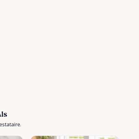
als
stataire.