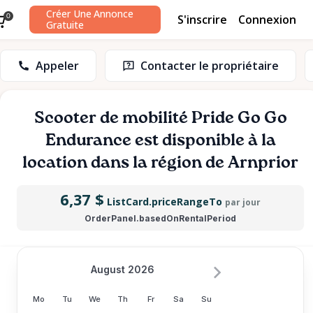
Créer Une Annonce
S'inscrire
Connexion
0
Gratuite
Appeler
Contacter le propriétaire
Scooter
de
mobilité
Pride
Go
Go
Endurance
est disponible à la
location dans la région de Arnprior
6,37 $
ListCard.priceRangeTo
par jour
OrderPanel.basedOnRentalPeriod
August 2026
Mo
Tu
We
Th
Fr
Sa
Su