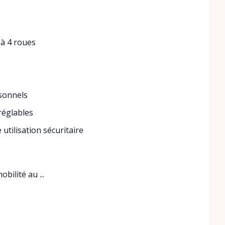
 à 4 roues
rsonnels
réglables
utilisation sécuritaire
bilité au ...