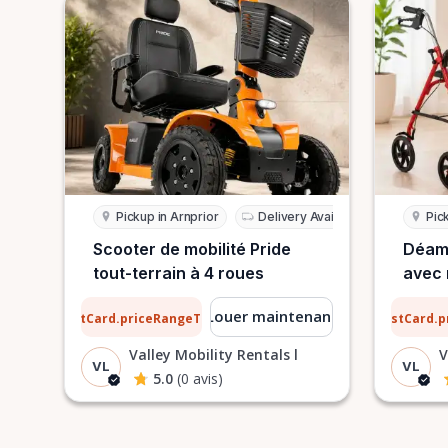
Pickup in Arnprior
Delivery Available
Pic
Scooter de mobilité Pride
Déamb
tout-terrain à 4 roues
avec 
12 $
0,76 $
Louer maintenant
ListCard.priceRangeTo
ListCard.
par jour
Valley Mobility Rentals l
V
VL
VL
5.0
(0 avis)