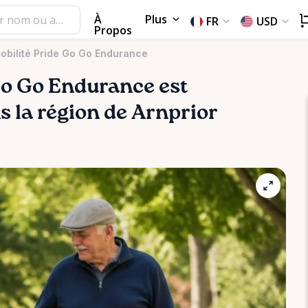
À
Plus
FR
USD
Propos
obilité Pride Go Go Endurance
o
Go
Endurance
est
ns la région de Arnprior