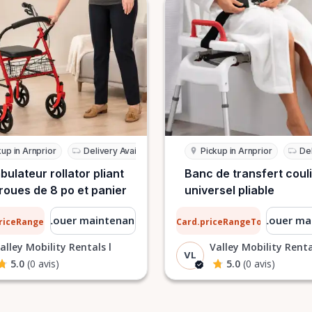
kup in Arnprior
Delivery Available
Pickup in Arnprior
Del
ulateur rollator pliant
Banc de transfert coul
roues de 8 po et panier
universel pliable
1 $
Louer maintenant
Louer ma
priceRangeTo
ListCard.priceRangeTo
par jour
par jour
alley Mobility Rentals l
Valley Mobility Renta
VL
5.0
(0 avis)
5.0
(0 avis)