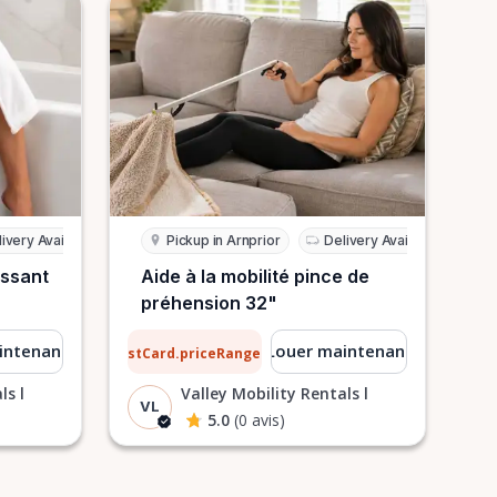
ivery Available
Pickup in Arnprior
Delivery Available
issant
Aide à la mobilité pince de
préhension 32"
0,51 $
intenant
Louer maintenant
ListCard.priceRangeTo
par jour
ls l
Valley Mobility Rentals l
VL
5.0
(0 avis)