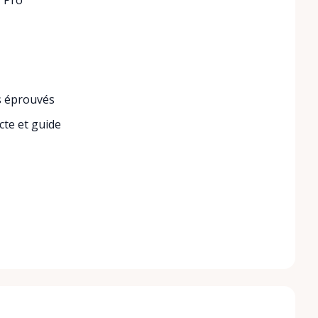
1 Pro
s éprouvés
cte et guide