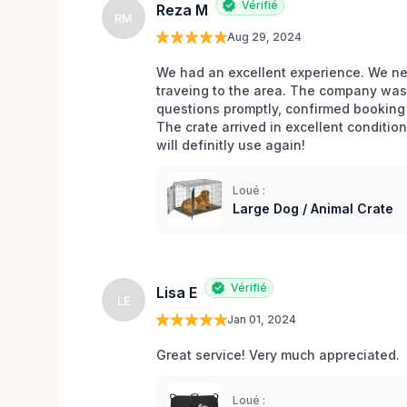
Vérifié
Reza M
RM
Aug 29, 2024
We had an excellent experience. We nee
traveing to the area. The company was 
questions promptly, confirmed booking 
The crate arrived in excellent conditio
will definitly use again! 
Loué :
Large Dog / Animal Crate
Vérifié
Lisa E
LE
Jan 01, 2024
Great service! Very much appreciated. 
Loué :