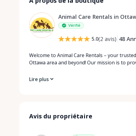
À propos de la boutique
Animal Care Rentals in Otta
Vérifié
(
2
avis
)
48
An
5.0
Welcome to Animal Care Rentals – your trusted 
Ottawa area and beyond! Our mission is to pro
Lire plus
Avis du propriétaire