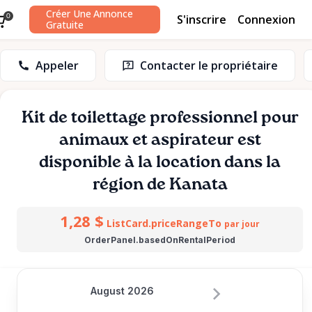
Créer Une Annonce
S'inscrire
Connexion
0
Gratuite
Appeler
Contacter le propriétaire
Kit
de
toilettage
professionnel
pour
animaux
et
aspirateur
est
disponible à la location dans la
région de Kanata
1,28 $
ListCard.priceRangeTo
par jour
OrderPanel.basedOnRentalPeriod
August 2026