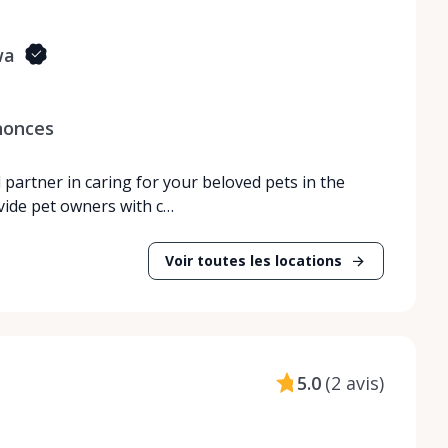
wa
nonces
partner in caring for your beloved pets in the
vide pet owners with c…
Voir toutes les locations
5.0
(
2 avis
)