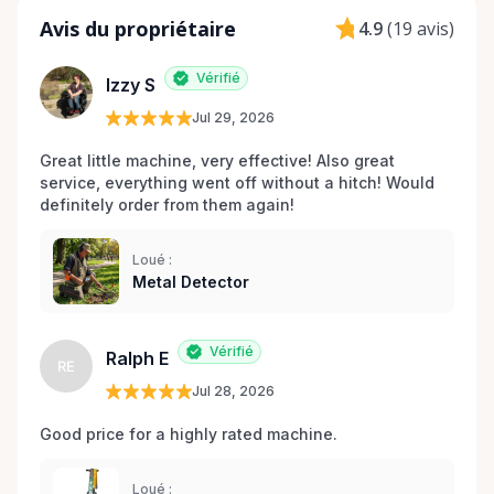
Avis du propriétaire
4.9
(
19 avis
)
Vérifié
Izzy S
Jul 29, 2026
Great little machine, very effective! Also great 
service, everything went off without a hitch! Would 
definitely order from them again! 
Loué :
Metal Detector
Vérifié
Ralph E
RE
Jul 28, 2026
Good price for a highly rated machine. 
Loué :