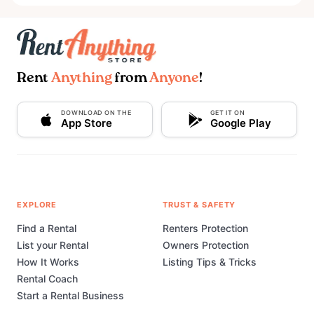
Rent
Anything
from
Anyone
!
DOWNLOAD ON THE
GET IT ON
App Store
Google Play
EXPLORE
TRUST & SAFETY
Find a Rental
Renters Protection
List your Rental
Owners Protection
How It Works
Listing Tips & Tricks
Rental Coach
Start a Rental Business