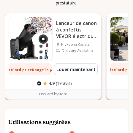
prestataire.
Lanceur de canon
à confettis -
VEVOR électrique
1500 W
Pickup in Kanata
Delivery Available
 $
13 $
Louer maintenant
ListCard.priceRangeTo
ListCard.pr
par jour
4.9
(19 avis)
ListCard.byStore
Utilisations suggérées