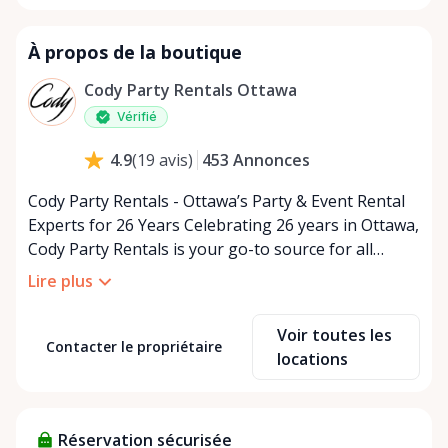
À propos de la boutique
Cody Party Rentals Ottawa
Vérifié
453
Annonces
4.9
(
19
avis
)
Cody Party Rentals - Ottawa’s Party & Event Rental
Experts for 26 Years Celebrating 26 years in Ottawa,
Cody Party Rentals is your go-to source for all
things party and event rentals. We’re proud to be a
Lire plus
partner of Rent Anything, expanding our offerings
to include a variety of extra items on the platform.
Voir toutes les
At Cody Party Rentals, we believe in the power of
Contacter le propriétaire
locations
sharing—giving others the chance to rent out their
items and experience the benefits of renting. It’s
about more than just saving money; it’s about
Réservation sécurisée
helping people enjoy more for less while making a