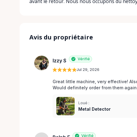
avant le retour. Nous nous occupons du netto
Avis du propriétaire
Vérifié
Izzy S
Jul 29, 2026
Great little machine, very effective! Als
Would definitely order from them again!
Loué :
Metal Detector
Vérifié