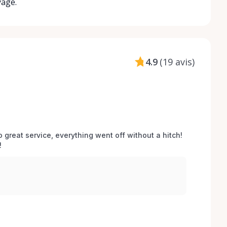
yage.
4.9
(
19 avis
)
o great service, everything went off without a hitch! 
 