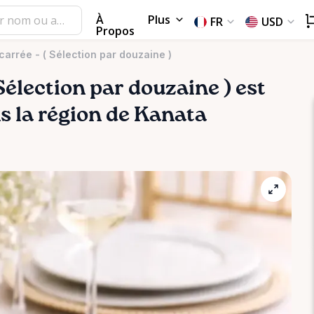
À
Plus
FR
USD
Propos
carrée - ( Sélection par douzaine )
Sélection
par
douzaine
)
est
ns la région de Kanata