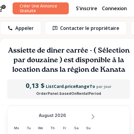
Créer Une Annonce
S'inscrire
Connexion
0
Gratuite
Appeler
Contacter le propriétaire
Assiette
de
dîner
carrée
-
(
Sélection
par
douzaine
)
est disponible à la
location dans la région de Kanata
0,13 $
ListCard.priceRangeTo
par jour
OrderPanel.basedOnRentalPeriod
August 2026
Mo
Tu
We
Th
Fr
Sa
Su