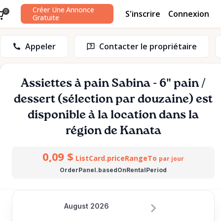
Créer Une Annonce
S'inscrire
Connexion
0
Gratuite
Appeler
Contacter le propriétaire
Assiettes
à
pain
Sabina
-
6"
pain
​/​
dessert
(sélection
par
douzaine)
est
disponible à la location dans la
région de Kanata
0,09 $
ListCard.priceRangeTo
par jour
OrderPanel.basedOnRentalPeriod
August 2026