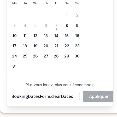
Mo
Tu
We
Th
Fr
Sa
Su
1
2
3
4
5
6
7
8
9
10
11
12
13
14
15
16
17
18
19
20
21
22
23
24
25
26
27
28
29
30
31
Plus vous louez, plus vous économisez.
BookingDatesForm.clearDates
Appliquer