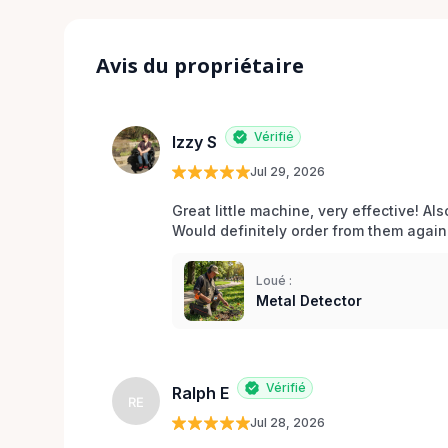
Avis du propriétaire
Vérifié
Izzy S
Jul 29, 2026
Great little machine, very effective! Als
Would definitely order from them again!
Loué :
Metal Detector
Vérifié
Ralph E
RE
Jul 28, 2026