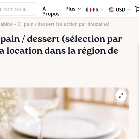
À
Plus
FR
USD
Propos
Sabina - 6" pain / dessert (sélection par douzaine)
pain
​/​
dessert
(sélection
par
la location dans la région de