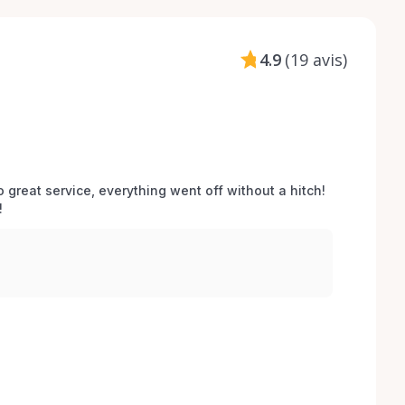
4.9
(
19 avis
)
o great service, everything went off without a hitch! 
 