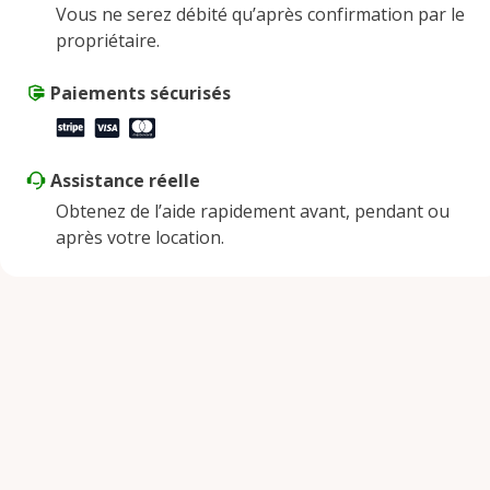
Vous ne serez débité qu’après confirmation par le
Vendredi
9:00 AM - 5:00 PM
propriétaire.
Samedi
9:00 AM - 2:00 PM
Dimanche
Paiements sécurisés
Fermé
Assistance réelle
Obtenez de l’aide rapidement avant, pendant ou
après votre location.