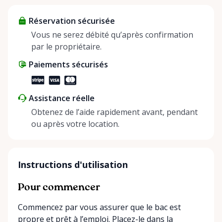
about more than just saving money; it’s about
Réservation sécurisée
helping people enjoy more for less while making a
positive impact on the environment. By choosing to
Vous ne serez débité qu’après confirmation
share instead of buy, we’re all doing our part to
par le propriétaire.
make things easier on Mother Nature.
Paiements sécurisés
Assistance réelle
Obtenez de l’aide rapidement avant, pendant
ou après votre location.
Instructions d'utilisation
Pour commencer
Commencez par vous assurer que le bac est
propre et prêt à l’emploi. Placez-le dans la