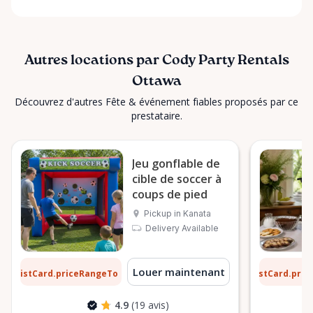
Autres locations par Cody Party Rentals
Ottawa
Découvrez d'autres Fête & événement fiables proposés par ce
prestataire.
Jeu gonflable de
cible de soccer à
coups de pied
Pickup in Kanata
Delivery Available
1 $
6 $
Louer maintenant
ListCard.priceRangeTo
ListCard.pri
par jour
4.9
(19 avis)