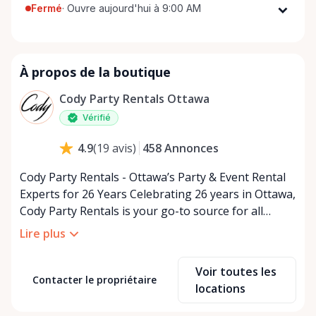
Fermé
·
Ouvre aujourd'hui à 9:00 AM
Lundi
9:00 AM - 5:00 PM
Mardi
9:00 AM - 5:00 PM
À propos de la boutique
Mercredi
9:00 AM - 5:00 PM
Jeudi
9:00 AM - 5:00 PM
Cody Party Rentals Ottawa
Vendredi
9:00 AM - 5:00 PM
Vérifié
Samedi
9:00 AM - 2:00 PM
458
Annonces
4.9
(
19
avis
)
Dimanche
Fermé
Cody Party Rentals - Ottawa’s Party & Event Rental
Experts for 26 Years Celebrating 26 years in Ottawa,
Cody Party Rentals is your go-to source for all
things party and event rentals. We’re proud to be a
Lire plus
partner of Rent Anything, expanding our offerings
to include a variety of extra items on the platform.
Voir toutes les
At Cody Party Rentals, we believe in the power of
Contacter le propriétaire
locations
sharing—giving others the chance to rent out their
items and experience the benefits of renting. It’s