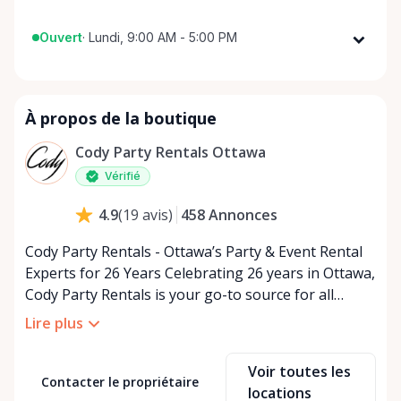
Ouvert
·
Lundi, 9:00 AM - 5:00 PM
Lundi
9:00 AM - 5:00 PM
Mardi
9:00 AM - 5:00 PM
À propos de la boutique
Mercredi
9:00 AM - 5:00 PM
Jeudi
9:00 AM - 5:00 PM
Cody Party Rentals Ottawa
Vendredi
9:00 AM - 5:00 PM
Vérifié
Samedi
9:00 AM - 2:00 PM
458
Annonces
4.9
(
19
avis
)
Dimanche
Fermé
Cody Party Rentals - Ottawa’s Party & Event Rental
Experts for 26 Years Celebrating 26 years in Ottawa,
Cody Party Rentals is your go-to source for all
things party and event rentals. We’re proud to be a
Lire plus
partner of Rent Anything, expanding our offerings
to include a variety of extra items on the platform.
Voir toutes les
At Cody Party Rentals, we believe in the power of
Contacter le propriétaire
locations