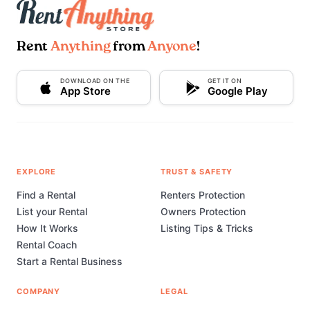
Rent
Anything
from
Anyone
!
DOWNLOAD ON THE
GET IT ON
App Store
Google Play
EXPLORE
TRUST & SAFETY
Find a Rental
Renters Protection
List your Rental
Owners Protection
How It Works
Listing Tips & Tricks
Rental Coach
Start a Rental Business
COMPANY
LEGAL