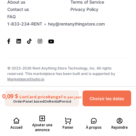
About us
Terms of Service
Contact us
Privacy Policy
FAQ
1-833-234-RENT
•
hey@rentanythingstore.com
© 2023-2026 Rent Anything Store Technology, Inc. All rights
reserved. This marketplace has been built and is supported by
MarketplaceStudio.io
0,09 $
ListCard.priceRangeTo
par jour
Choisir les dates
OrderPanel.basedOnRentalPeriod
Ajouter une
Accueil
Panier
À propos
Rejoindre
annonce