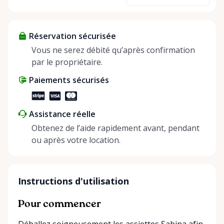
sharing—giving others the chance to rent out their
items and experience the benefits of renting. It’s
about more than just saving money; it’s about
Réservation sécurisée
helping people enjoy more for less while making a
positive impact on the environment. By choosing to
Vous ne serez débité qu’après confirmation
share instead of buy, we’re all doing our part to
par le propriétaire.
make things easier on Mother Nature.
Paiements sécurisés
Assistance réelle
Obtenez de l’aide rapidement avant, pendant
ou après votre location.
Instructions d'utilisation
Pour commencer