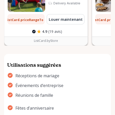
Delivery Available
1 $
6 $
Louer maintenant
ListCard.priceRangeTo
ListCard.pri
par jour
4.9
(19 avis)
ListCard.byStore
Utilisations suggérées
Réceptions de mariage
Événements d’entreprise
Réunions de famille
Fêtes d’anniversaire