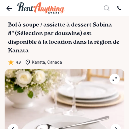
Bol
à
soupe
​/​
assiette
à
dessert
Sabina
-
8"
(Sélection
par
douzaine)
est
disponible à la location dans la région de
Kanata
4.9
Kanata, Canada