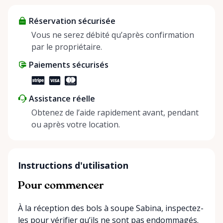
about more than just saving money; it’s about
Réservation sécurisée
helping people enjoy more for less while making a
positive impact on the environment. By choosing to
Vous ne serez débité qu’après confirmation
share instead of buy, we’re all doing our part to
par le propriétaire.
make things easier on Mother Nature.
Paiements sécurisés
Assistance réelle
Obtenez de l’aide rapidement avant, pendant
ou après votre location.
Instructions d'utilisation
Pour commencer
À la réception des bols à soupe Sabina, inspectez-
les pour vérifier qu’ils ne sont pas endommagés.