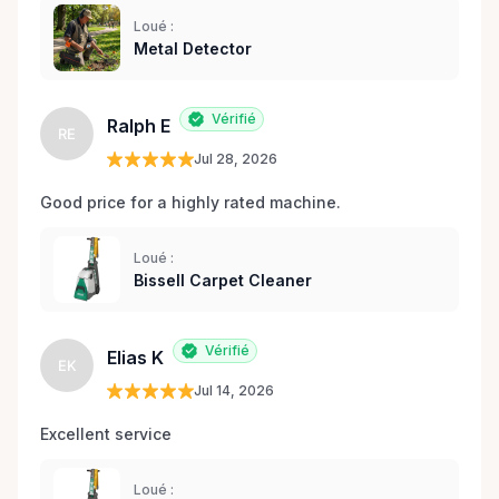
Loué :
Metal Detector
Vérifié
Ralph E
RE
Jul 28, 2026
Good price for a highly rated machine. 
Loué :
Bissell Carpet Cleaner
Vérifié
Elias K
EK
Jul 14, 2026
Excellent service 
Loué :