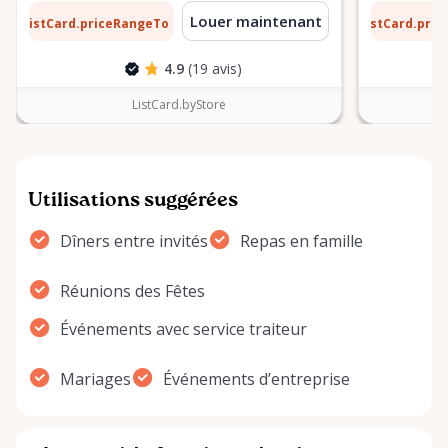
1 $
6 $
Louer maintenant
ListCard.priceRangeTo
ListCard.pri
par jour
4.9
(19 avis)
ListCard.byStore
Utilisations suggérées
Dîners entre invités
Repas en famille
Réunions des Fêtes
Événements avec service traiteur
Mariages
Événements d’entreprise