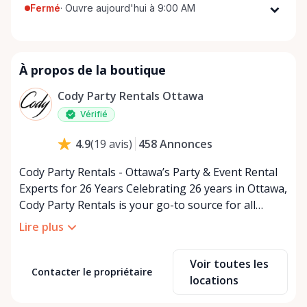
Fermé
·
Ouvre aujourd'hui à 9:00 AM
Lundi
9:00 AM - 5:00 PM
Mardi
9:00 AM - 5:00 PM
À propos de la boutique
Mercredi
9:00 AM - 5:00 PM
Jeudi
9:00 AM - 5:00 PM
Cody Party Rentals Ottawa
Vendredi
9:00 AM - 5:00 PM
Vérifié
Samedi
9:00 AM - 2:00 PM
458
Annonces
4.9
(
19
avis
)
Dimanche
Fermé
Cody Party Rentals - Ottawa’s Party & Event Rental
Experts for 26 Years Celebrating 26 years in Ottawa,
Cody Party Rentals is your go-to source for all
things party and event rentals. We’re proud to be a
Lire plus
partner of Rent Anything, expanding our offerings
to include a variety of extra items on the platform.
Voir toutes les
At Cody Party Rentals, we believe in the power of
Contacter le propriétaire
locations
sharing—giving others the chance to rent out their
items and experience the benefits of renting. It’s