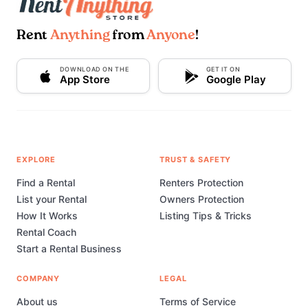
Rent
Anything
from
Anyone
!
DOWNLOAD ON THE
GET IT ON
App Store
Google Play
EXPLORE
TRUST & SAFETY
Find a Rental
Renters Protection
List your Rental
Owners Protection
How It Works
Listing Tips & Tricks
Rental Coach
Start a Rental Business
COMPANY
LEGAL
About us
Terms of Service