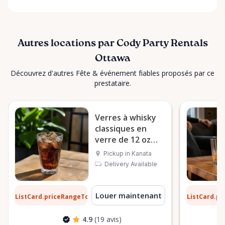
Autres locations par Cody Party Rentals
Ottawa
Découvrez d'autres Fête & événement fiables proposés par ce
prestataire.
Verres à whisky
classiques en
verre de 12 oz
(sélection par
Pickup in Kanata
douzaine)
Delivery Available
10 $
0,10 $
Louer maintenant
ListCard.priceRangeTo
ListCard.p
par jour
4.9
(19 avis)