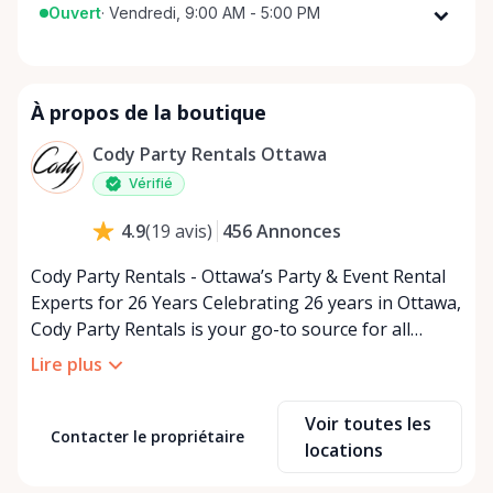
Ouvert
·
Vendredi, 9:00 AM - 5:00 PM
Lundi
9:00 AM - 5:00 PM
Mardi
9:00 AM - 5:00 PM
À propos de la boutique
Mercredi
9:00 AM - 5:00 PM
Jeudi
9:00 AM - 5:00 PM
Cody Party Rentals Ottawa
Vendredi
9:00 AM - 5:00 PM
Vérifié
Samedi
9:00 AM - 2:00 PM
456
Annonces
4.9
(
19
avis
)
Dimanche
Fermé
Cody Party Rentals - Ottawa’s Party & Event Rental
Experts for 26 Years Celebrating 26 years in Ottawa,
Cody Party Rentals is your go-to source for all
things party and event rentals. We’re proud to be a
Lire plus
partner of Rent Anything, expanding our offerings
to include a variety of extra items on the platform.
Voir toutes les
At Cody Party Rentals, we believe in the power of
Contacter le propriétaire
locations
sharing—giving others the chance to rent out their
items and experience the benefits of renting. It’s