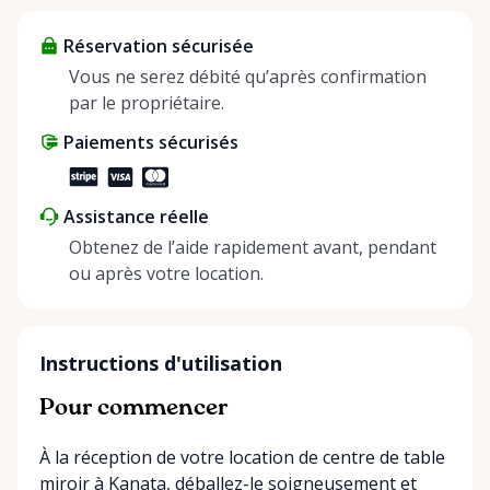
about more than just saving money; it’s about
Réservation sécurisée
helping people enjoy more for less while making a
positive impact on the environment. By choosing to
Vous ne serez débité qu’après confirmation
share instead of buy, we’re all doing our part to
par le propriétaire.
make things easier on Mother Nature.
Paiements sécurisés
Assistance réelle
Obtenez de l’aide rapidement avant, pendant
ou après votre location.
Instructions d'utilisation
Pour commencer
À la réception de votre location de centre de table
miroir à Kanata, déballez-le soigneusement et