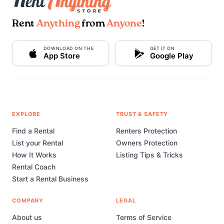
Rent
Anything
from
Anyone
!
DOWNLOAD ON THE
GET IT ON
App Store
Google Play
EXPLORE
TRUST & SAFETY
Find a Rental
Renters Protection
List your Rental
Owners Protection
How It Works
Listing Tips & Tricks
Rental Coach
Start a Rental Business
COMPANY
LEGAL
About us
Terms of Service