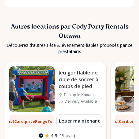
Autres locations par Cody Party Rentals
Ottawa
Découvrez d'autres Fête & événement fiables proposés par ce
prestataire.
Jeu gonflable de
cible de soccer à
coups de pied
Pickup in Kanata
Delivery Available
1 $
6 $
Louer maintenant
ListCard.priceRangeTo
ListCard.pri
par jour
4.9
(19 avis)