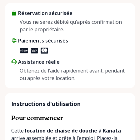
about more than just saving money; it’s about
Réservation sécurisée
helping people enjoy more for less while making a
positive impact on the environment. By choosing to
Vous ne serez débité qu’après confirmation
share instead of buy, we’re all doing our part to
par le propriétaire.
make things easier on Mother Nature.
Paiements sécurisés
Assistance réelle
Obtenez de l’aide rapidement avant, pendant
ou après votre location.
Instructions d'utilisation
Pour commencer
Cette
location de chaise de douche à Kanata
arrive assemblée et prête à l’emploi. Placez-la