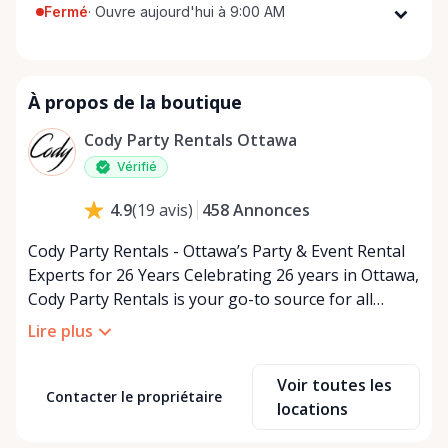
Fermé
·
Ouvre aujourd'hui à 9:00 AM
Lundi
9:00 AM - 5:00 PM
Mardi
9:00 AM - 5:00 PM
À propos de la boutique
Mercredi
9:00 AM - 5:00 PM
Jeudi
9:00 AM - 5:00 PM
Cody Party Rentals Ottawa
Vendredi
9:00 AM - 5:00 PM
Vérifié
Samedi
9:00 AM - 2:00 PM
458
Annonces
4.9
(
19
avis
)
Dimanche
Fermé
Cody Party Rentals - Ottawa’s Party & Event Rental
Experts for 26 Years Celebrating 26 years in Ottawa,
Cody Party Rentals is your go-to source for all
things party and event rentals. We’re proud to be a
Lire plus
partner of Rent Anything, expanding our offerings
to include a variety of extra items on the platform.
Voir toutes les
At Cody Party Rentals, we believe in the power of
Contacter le propriétaire
locations
sharing—giving others the chance to rent out their
items and experience the benefits of renting. It’s