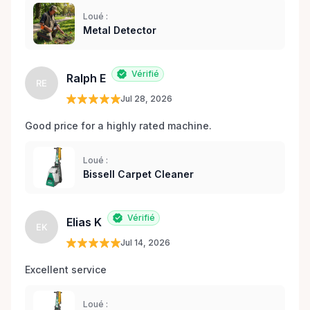
Loué :
Metal Detector
Vérifié
Ralph E
RE
Jul 28, 2026
Good price for a highly rated machine. 
Loué :
Bissell Carpet Cleaner
Vérifié
Elias K
EK
Jul 14, 2026
Excellent service 
Loué :