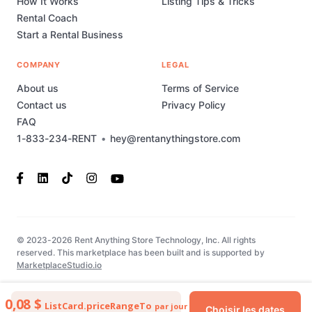
How It Works
Listing Tips & Tricks
Rental Coach
Start a Rental Business
COMPANY
LEGAL
About us
Terms of Service
Contact us
Privacy Policy
FAQ
1-833-234-RENT
•
hey@rentanythingstore.com
© 2023-2026 Rent Anything Store Technology, Inc. All rights
reserved. This marketplace has been built and is supported by
MarketplaceStudio.io
0,08 $
ListCard.priceRangeTo
par jour
Choisir les dates