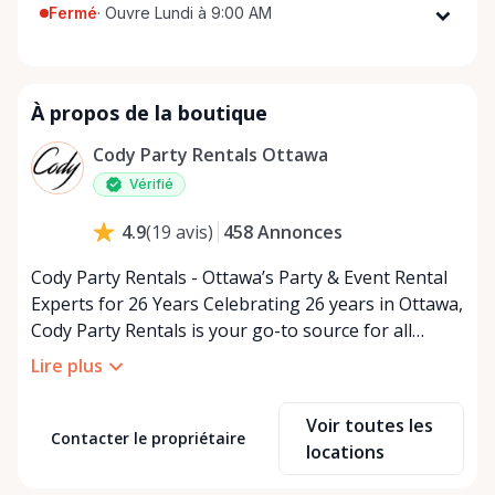
Fermé
·
Ouvre Lundi à 9:00 AM
Lundi
9:00 AM - 5:00 PM
Mardi
9:00 AM - 5:00 PM
À propos de la boutique
Mercredi
9:00 AM - 5:00 PM
Jeudi
9:00 AM - 5:00 PM
Cody Party Rentals Ottawa
Vendredi
9:00 AM - 5:00 PM
Vérifié
Samedi
9:00 AM - 2:00 PM
458
Annonces
4.9
(
19
avis
)
Dimanche
Fermé
Cody Party Rentals - Ottawa’s Party & Event Rental
Experts for 26 Years Celebrating 26 years in Ottawa,
Cody Party Rentals is your go-to source for all
things party and event rentals. We’re proud to be a
Lire plus
partner of Rent Anything, expanding our offerings
to include a variety of extra items on the platform.
Voir toutes les
At Cody Party Rentals, we believe in the power of
Contacter le propriétaire
locations
sharing—giving others the chance to rent out their
items and experience the benefits of renting. It’s