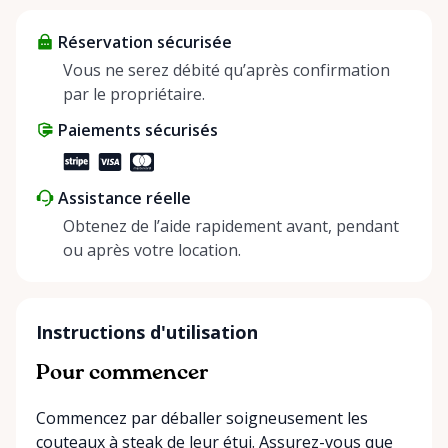
about more than just saving money; it’s about
Réservation sécurisée
helping people enjoy more for less while making a
positive impact on the environment. By choosing to
Vous ne serez débité qu’après confirmation
share instead of buy, we’re all doing our part to
par le propriétaire.
make things easier on Mother Nature.
Paiements sécurisés
Assistance réelle
Obtenez de l’aide rapidement avant, pendant
ou après votre location.
Instructions d'utilisation
Pour commencer
Commencez par déballer soigneusement les
couteaux à steak de leur étui. Assurez-vous que