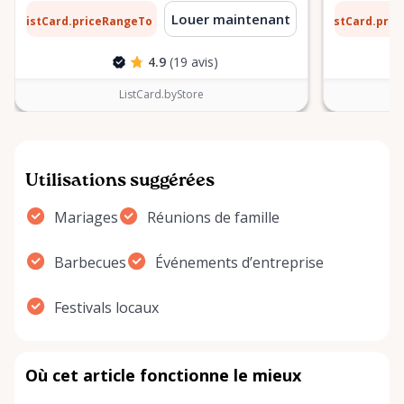
1 $
6 $
Louer maintenant
ListCard.priceRangeTo
ListCard.pri
par jour
4.9
(19 avis)
ListCard.byStore
Utilisations suggérées
Mariages
Réunions de famille
Barbecues
Événements d’entreprise
Festivals locaux
Où cet article fonctionne le mieux