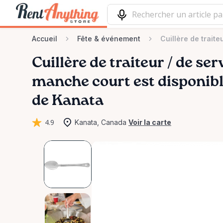
Accueil
Fête & événement
Cuillère de trait
Cuillère
de
traiteur
​/​
de
ser
manche
court
est disponibl
de Kanata
4.9
Kanata, Canada
Voir la carte