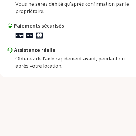
Vous ne serez débité qu’après confirmation par le
Vendredi
9:00 AM - 5:00 PM
propriétaire.
Samedi
9:00 AM - 2:00 PM
Dimanche
Paiements sécurisés
Fermé
Assistance réelle
Obtenez de l’aide rapidement avant, pendant ou
après votre location.