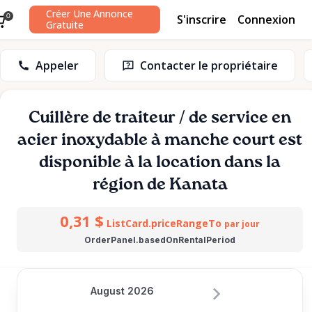
Créer Une Annonce
S'inscrire
Connexion
0
Gratuite
Appeler
Contacter le propriétaire
Cuillère
de
traiteur
​/​
de
service
en
acier
inoxydable
à
manche
court
est
disponible à la location dans la
région de Kanata
0,31 $
ListCard.priceRangeTo
par jour
OrderPanel.basedOnRentalPeriod
August 2026