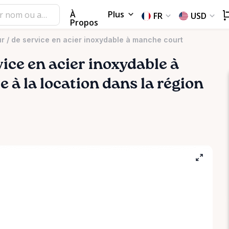
À
Plus
FR
USD
Propos
eur / de service en acier inoxydable à manche court
vice
en
acier
inoxydable
à
e à la location dans la région