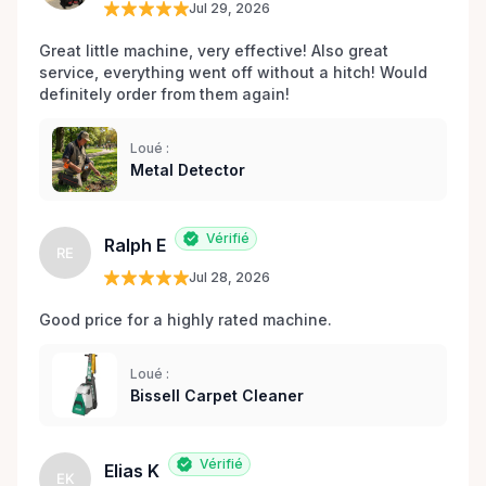
Jul 29, 2026
Great little machine, very effective! Also great 
service, everything went off without a hitch! Would 
definitely order from them again! 
Loué :
Metal Detector
Vérifié
Ralph E
RE
Jul 28, 2026
Good price for a highly rated machine. 
Loué :
Bissell Carpet Cleaner
Vérifié
Elias K
EK