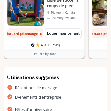
cible de soccer à
coups de pied
Pickup in Kanata
Delivery Available
1 $
6 $
Louer maintenant
ListCard.priceRangeTo
ListCard.pri
par jour
4.9
(19 avis)
ListCard.byStore
Utilisations suggérées
Réceptions de mariage
Événements d’entreprise
Fêtes d’anniversaire