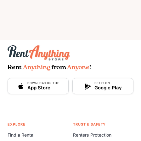
Rent
Anything
from
Anyone
!
DOWNLOAD ON THE
GET IT ON
App Store
Google Play
EXPLORE
TRUST & SAFETY
Find a Rental
Renters Protection