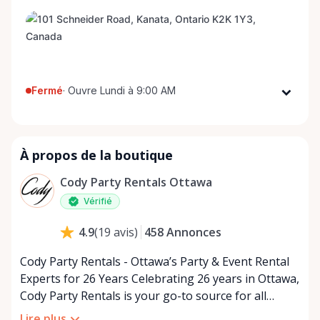
Fermé
·
Ouvre Lundi à 9:00 AM
Lundi
9:00 AM - 5:00 PM
Mardi
9:00 AM - 5:00 PM
À propos de la boutique
Mercredi
9:00 AM - 5:00 PM
Jeudi
9:00 AM - 5:00 PM
Cody Party Rentals Ottawa
Vendredi
9:00 AM - 5:00 PM
Vérifié
Samedi
9:00 AM - 2:00 PM
458
Annonces
4.9
(
19
avis
)
Dimanche
Fermé
Cody Party Rentals - Ottawa’s Party & Event Rental
Experts for 26 Years Celebrating 26 years in Ottawa,
Cody Party Rentals is your go-to source for all
things party and event rentals. We’re proud to be a
Lire plus