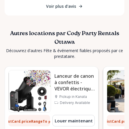
Voir plus d'avis
Autres locations par Cody Party Rentals
Ottawa
Découvrez d'autres Fête & événement fiables proposés par ce
prestataire.
Lanceur de canon
à confettis -
VEVOR électrique
1500 W
Pickup in Kanata
Delivery Available
 $
13 $
Louer maintenant
ListCard.priceRangeTo
ListCard.pr
par jour