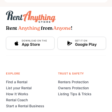
Rent
Anything
from
Anyone
!
DOWNLOAD ON THE
GET IT ON
App Store
Google Play
EXPLORE
TRUST & SAFETY
Find a Rental
Renters Protection
List your Rental
Owners Protection
How It Works
Listing Tips & Tricks
Rental Coach
Start a Rental Business