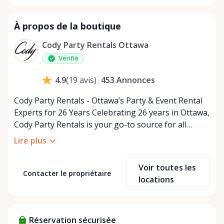
À propos de la boutique
Cody Party Rentals Ottawa
Vérifié
453
Annonces
4.9
(
19
avis
)
Cody Party Rentals - Ottawa’s Party & Event Rental
Experts for 26 Years Celebrating 26 years in Ottawa,
Cody Party Rentals is your go-to source for all
things party and event rentals. We’re proud to be a
Lire plus
partner of Rent Anything, expanding our offerings
to include a variety of extra items on the platform.
Voir toutes les
At Cody Party Rentals, we believe in the power of
Contacter le propriétaire
locations
sharing—giving others the chance to rent out their
items and experience the benefits of renting. It’s
about more than just saving money; it’s about
Réservation sécurisée
helping people enjoy more for less while making a