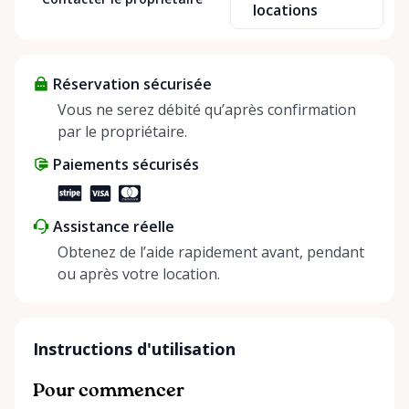
locations
sharing—giving others the chance to rent out their
items and experience the benefits of renting. It’s
about more than just saving money; it’s about
Réservation sécurisée
helping people enjoy more for less while making a
positive impact on the environment. By choosing to
Vous ne serez débité qu’après confirmation
share instead of buy, we’re all doing our part to
par le propriétaire.
make things easier on Mother Nature.
Paiements sécurisés
Assistance réelle
Obtenez de l’aide rapidement avant, pendant
ou après votre location.
Instructions d'utilisation
Pour commencer