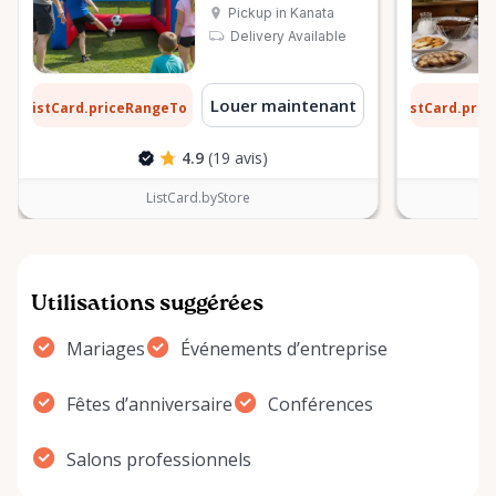
Pickup in Kanata
Delivery Available
1 $
6 $
Louer maintenant
ListCard.priceRangeTo
ListCard.pri
par jour
4.9
(19 avis)
ListCard.byStore
Utilisations suggérées
Mariages
Événements d’entreprise
Fêtes d’anniversaire
Conférences
Salons professionnels