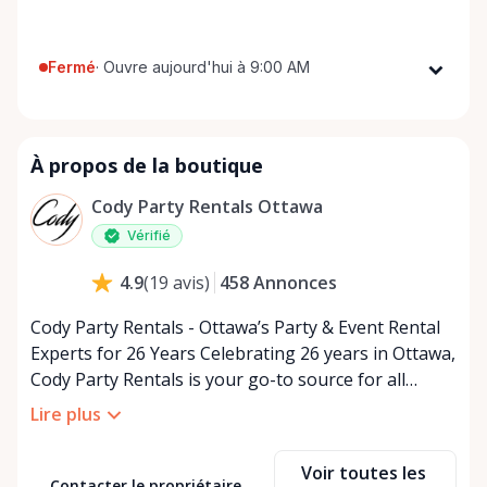
Fermé
·
Ouvre aujourd'hui à 9:00 AM
Lundi
9:00 AM - 5:00 PM
Mardi
9:00 AM - 5:00 PM
À propos de la boutique
Mercredi
9:00 AM - 5:00 PM
Jeudi
9:00 AM - 5:00 PM
Cody Party Rentals Ottawa
Vendredi
9:00 AM - 5:00 PM
Vérifié
Samedi
9:00 AM - 2:00 PM
458
Annonces
4.9
(
19
avis
)
Dimanche
Fermé
Cody Party Rentals - Ottawa’s Party & Event Rental
Experts for 26 Years Celebrating 26 years in Ottawa,
Cody Party Rentals is your go-to source for all
things party and event rentals. We’re proud to be a
Lire plus
partner of Rent Anything, expanding our offerings
to include a variety of extra items on the platform.
Voir toutes les
At Cody Party Rentals, we believe in the power of
Contacter le propriétaire