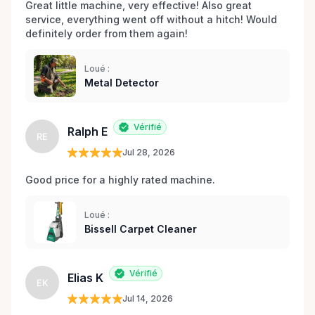
Great little machine, very effective! Also great 
service, everything went off without a hitch! Would 
definitely order from them again! 
Loué :
Metal Detector
Vérifié
Ralph E
RE
Jul 28, 2026
Good price for a highly rated machine. 
Loué :
Bissell Carpet Cleaner
Vérifié
Elias K
EK
Jul 14, 2026