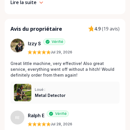
Lire la suite
Avis du propriétaire
4.9
(
19 avis
)
Vérifié
Izzy S
Jul 29, 2026
Great little machine, very effective! Also great 
service, everything went off without a hitch! Would 
definitely order from them again! 
Loué :
Metal Detector
Vérifié
Ralph E
RE
Jul 28, 2026