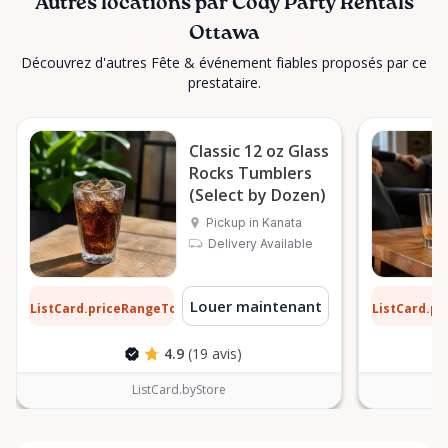
Autres locations par Cody Party Rentals
Ottawa
Découvrez d'autres Fête & événement fiables proposés par ce
prestataire.
Classic 12 oz Glass
Rocks Tumblers
(Select by Dozen)
Pickup in Kanata
Delivery Available
10 $
0,10 $
Louer maintenant
ListCard.priceRangeTo
ListCard.p
par jour
4.9
(19 avis)
ListCard.byStore