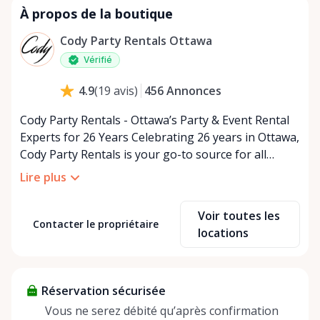
À propos de la boutique
Cody Party Rentals Ottawa
Vérifié
456
Annonces
4.9
(
19
avis
)
Cody Party Rentals - Ottawa’s Party & Event Rental
Experts for 26 Years Celebrating 26 years in Ottawa,
Cody Party Rentals is your go-to source for all
things party and event rentals. We’re proud to be a
Lire plus
partner of Rent Anything, expanding our offerings
to include a variety of extra items on the platform.
Voir toutes les
At Cody Party Rentals, we believe in the power of
Contacter le propriétaire
locations
sharing—giving others the chance to rent out their
items and experience the benefits of renting. It’s
about more than just saving money; it’s about
Réservation sécurisée
helping people enjoy more for less while making a
positive impact on the environment. By choosing to
Vous ne serez débité qu’après confirmation