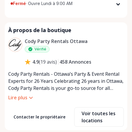
Fermé
·
Ouvre Lundi à 9:00 AM
Lundi
9:00 AM - 5:00 PM
Mardi
9:00 AM - 5:00 PM
À propos de la boutique
Mercredi
9:00 AM - 5:00 PM
Jeudi
9:00 AM - 5:00 PM
Cody Party Rentals Ottawa
Vendredi
9:00 AM - 5:00 PM
Vérifié
Samedi
9:00 AM - 2:00 PM
458
Annonces
4.9
(
19
avis
)
Dimanche
Fermé
Cody Party Rentals - Ottawa’s Party & Event Rental
Experts for 26 Years Celebrating 26 years in Ottawa,
Cody Party Rentals is your go-to source for all
things party and event rentals. We’re proud to be a
Lire plus
partner of Rent Anything, expanding our offerings
to include a variety of extra items on the platform.
Voir toutes les
At Cody Party Rentals, we believe in the power of
Contacter le propriétaire
locations
sharing—giving others the chance to rent out their
items and experience the benefits of renting. It’s