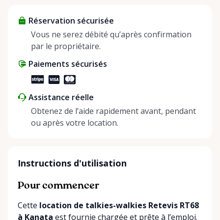
about more than just saving money; it’s about
Réservation sécurisée
helping people enjoy more for less while making a
positive impact on the environment. By choosing to
Vous ne serez débité qu’après confirmation
share instead of buy, we’re all doing our part to
par le propriétaire.
make things easier on Mother Nature.
Paiements sécurisés
Assistance réelle
Obtenez de l’aide rapidement avant, pendant
ou après votre location.
Instructions d'utilisation
Pour commencer
Cette
location de talkies-walkies Retevis RT68
à Kanata
est fournie chargée et prête à l’emploi.