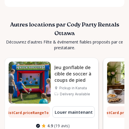
Autres locations par Cody Party Rentals
Ottawa
Découvrez d'autres Fête & événement fiables proposés par ce
prestataire.
Jeu gonflable de
cible de soccer à
coups de pied
Pickup in Kanata
Delivery Available
1 $
6 $
Louer maintenant
ListCard.priceRangeTo
ListCard.pri
par jour
4.9
(19 avis)