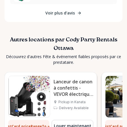
Voir plus d'avis
Autres locations par Cody Party Rentals
Ottawa
Découvrez d'autres Fête & événement fiables proposés par ce
prestataire.
Lanceur de canon
à confettis -
VEVOR électrique
1500 W
Pickup in Kanata
Delivery Available
 $
13 $
Louer maintenant
ListCard.priceRangeTo
ListCard.pr
par jour