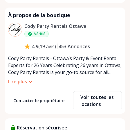
À propos de la boutique
Cody Party Rentals Ottawa
Vérifié
453
Annonces
4.9
(
19
avis
)
Cody Party Rentals - Ottawa’s Party & Event Rental
Experts for 26 Years Celebrating 26 years in Ottawa,
Cody Party Rentals is your go-to source for all
things party and event rentals. We’re proud to be a
Lire plus
partner of Rent Anything, expanding our offerings
to include a variety of extra items on the platform.
Voir toutes les
At Cody Party Rentals, we believe in the power of
Contacter le propriétaire
locations
sharing—giving others the chance to rent out their
items and experience the benefits of renting. It’s
about more than just saving money; it’s about
Réservation sécurisée
helping people enjoy more for less while making a