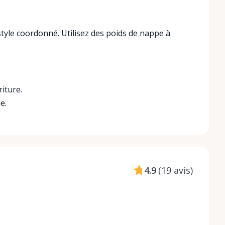
style coordonné. Utilisez des poids de nappe à
iture.
e.
4.9
(
19 avis
)