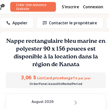
Créer Une Annonce
S'inscrire
Connexion
0
Gratuite
Appeler
Contacter le propriétaire
Nappe
rectangulaire
bleu
marine
en
polyester
90
x
156
pouces
est
disponible à la location dans la
région de Kanata
3,06 $
ListCard.priceRangeTo
par jour
OrderPanel.basedOnRentalPeriod
August 2026