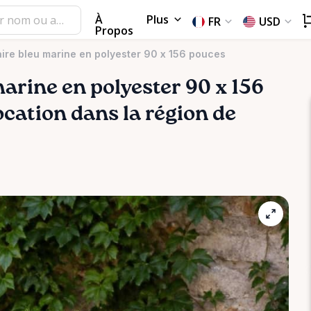
À
Plus
FR
USD
Propos
ire bleu marine en polyester 90 x 156 pouces
arine
en
polyester
90
x
156
location dans la région de