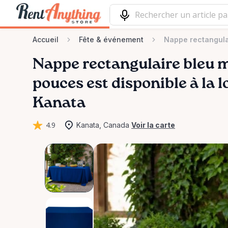
Accueil
Fête & événement
Nappe rectangula
Nappe
rectangulaire
bleu
m
pouces
est disponible à la 
Kanata
4.9
Kanata, Canada
Voir la carte