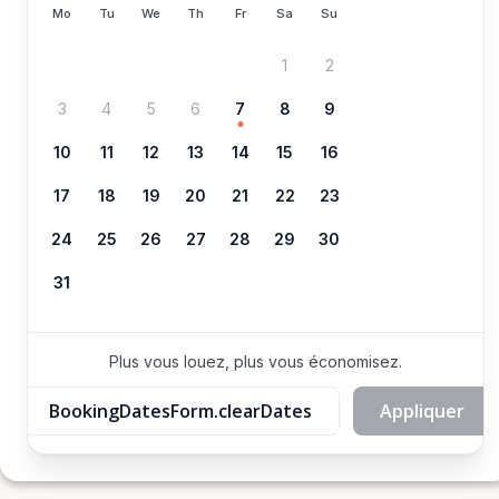
Mo
Tu
We
Th
Fr
Sa
Su
1
2
3
4
5
6
7
8
9
10
11
12
13
14
15
16
17
18
19
20
21
22
23
24
25
26
27
28
29
30
31
Plus vous louez, plus vous économisez.
BookingDatesForm.clearDates
Appliquer