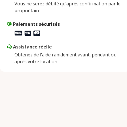
Vous ne serez débité qu’après confirmation par le
Vendredi
9:00 AM - 5:00 PM
propriétaire.
Samedi
9:00 AM - 2:00 PM
Dimanche
Paiements sécurisés
Fermé
Assistance réelle
Obtenez de l’aide rapidement avant, pendant ou
après votre location.