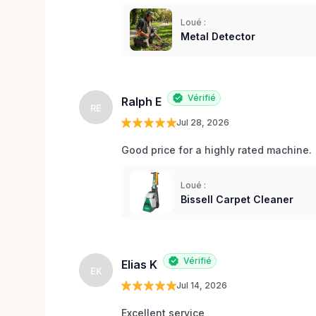
Loué :
Metal Detector
Vérifié
Ralph E
RE
Jul 28, 2026
Good price for a highly rated machine. 
Loué :
Bissell Carpet Cleaner
Vérifié
Elias K
EK
Jul 14, 2026
Excellent service 