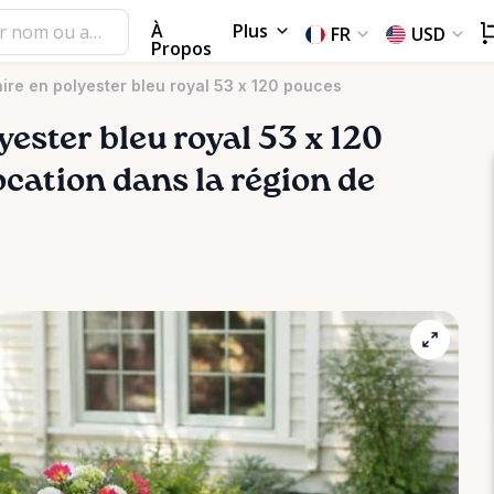
À
Plus
FR
USD
Propos
re en polyester bleu royal 53 x 120 pouces
yester
bleu
royal
53
x
120
location dans la région de