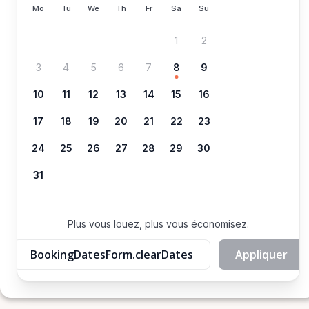
Mo
Tu
We
Th
Fr
Sa
Su
1
2
3
4
5
6
7
8
9
10
11
12
13
14
15
16
17
18
19
20
21
22
23
24
25
26
27
28
29
30
31
Plus vous louez, plus vous économisez.
BookingDatesForm.clearDates
Appliquer