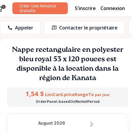
Créer Une Annonce
S'inscrire
Connexion
0
Gratuite
Appeler
Contacter le propriétaire
Nappe
rectangulaire
en
polyester
bleu
royal
53
x
120
pouces
est
disponible à la location dans la
région de Kanata
1,54 $
ListCard.priceRangeTo
par jour
OrderPanel.basedOnRentalPeriod
August 2026