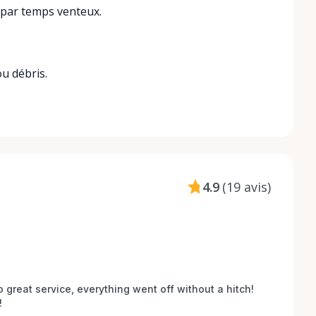
r par temps venteux.
ou débris.
4.9
(
19 avis
)
o great service, everything went off without a hitch! 
 