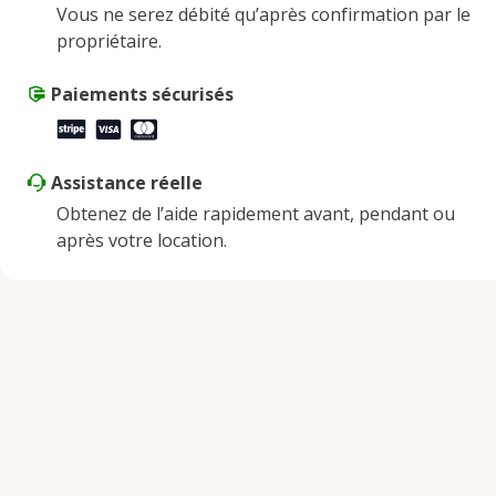
Vous ne serez débité qu’après confirmation par le
Vendredi
9:00 AM - 5:00 PM
propriétaire.
Samedi
9:00 AM - 2:00 PM
Dimanche
Paiements sécurisés
Fermé
Assistance réelle
Obtenez de l’aide rapidement avant, pendant ou
après votre location.