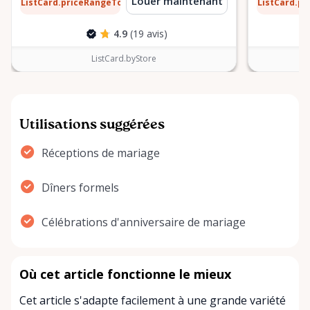
10 $
0,10 $
Louer maintenant
ListCard.priceRangeTo
ListCard.p
par jour
4.9
(19 avis)
ListCard.byStore
Utilisations suggérées
Réceptions de mariage
Dîners formels
Célébrations d'anniversaire de mariage
Où cet article fonctionne le mieux
Cet article s'adapte facilement à une grande variété