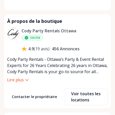
À propos de la boutique
Cody Party Rentals Ottawa
Vérifié
456
Annonces
4.9
(
19
avis
)
Cody Party Rentals - Ottawa’s Party & Event Rental
Experts for 26 Years Celebrating 26 years in Ottawa,
Cody Party Rentals is your go-to source for all
things party and event rentals. We’re proud to be a
Lire plus
partner of Rent Anything, expanding our offerings
to include a variety of extra items on the platform.
Voir toutes les
At Cody Party Rentals, we believe in the power of
Contacter le propriétaire
locations
sharing—giving others the chance to rent out their
items and experience the benefits of renting. It’s
about more than just saving money; it’s about