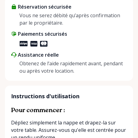
Réservation sécurisée
helping people enjoy more for less while making a
positive impact on the environment. By choosing to
Vous ne serez débité qu’après confirmation
share instead of buy, we’re all doing our part to
par le propriétaire.
make things easier on Mother Nature.
Paiements sécurisés
Assistance réelle
Obtenez de l’aide rapidement avant, pendant
ou après votre location.
Instructions d'utilisation
Pour commencer :
Dépliez simplement la nappe et drapez-la sur
votre table. Assurez-vous qu'elle est centrée pour
un rendu uniforme.