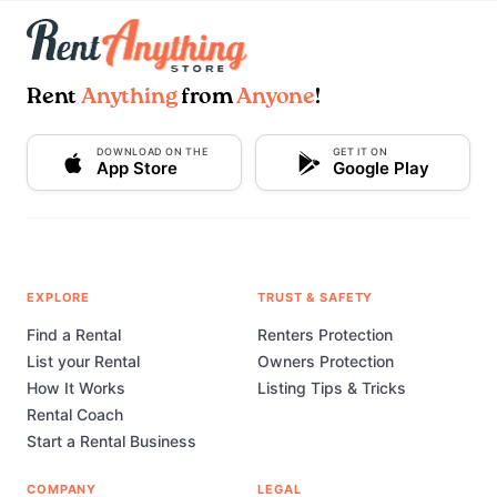
Rent
Anything
from
Anyone
!
DOWNLOAD ON THE
GET IT ON
App Store
Google Play
EXPLORE
TRUST & SAFETY
Find a Rental
Renters Protection
List your Rental
Owners Protection
How It Works
Listing Tips & Tricks
Rental Coach
Start a Rental Business
COMPANY
LEGAL