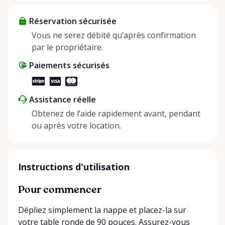
about more than just saving money; it’s about
Réservation sécurisée
helping people enjoy more for less while making a
positive impact on the environment. By choosing to
Vous ne serez débité qu’après confirmation
share instead of buy, we’re all doing our part to
par le propriétaire.
make things easier on Mother Nature.
Paiements sécurisés
Assistance réelle
Obtenez de l’aide rapidement avant, pendant
ou après votre location.
Instructions d'utilisation
Pour commencer
Dépliez simplement la nappe et placez-la sur
votre table ronde de 90 pouces. Assurez-vous