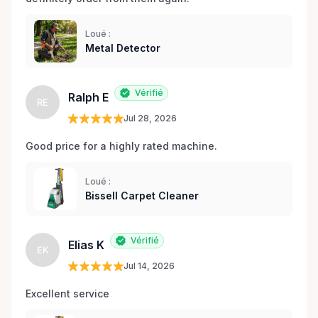
Loué :
Metal Detector
Vérifié
Ralph E
RE
Jul 28, 2026
Good price for a highly rated machine. 
Loué :
Bissell Carpet Cleaner
Vérifié
Elias K
EK
Jul 14, 2026
Excellent service 