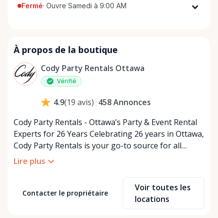
Fermé
·
Ouvre Samedi à 9:00 AM
Lundi
9:00 AM - 5:00 PM
Mardi
9:00 AM - 5:00 PM
À propos de la boutique
Mercredi
9:00 AM - 5:00 PM
Jeudi
9:00 AM - 5:00 PM
Cody Party Rentals Ottawa
Vendredi
9:00 AM - 5:00 PM
Vérifié
Samedi
9:00 AM - 2:00 PM
458
Annonces
4.9
(
19
avis
)
Dimanche
Fermé
Cody Party Rentals - Ottawa’s Party & Event Rental
Experts for 26 Years Celebrating 26 years in Ottawa,
Cody Party Rentals is your go-to source for all
things party and event rentals. We’re proud to be a
Lire plus
partner of Rent Anything, expanding our offerings
to include a variety of extra items on the platform.
Voir toutes les
At Cody Party Rentals, we believe in the power of
Contacter le propriétaire
locations
sharing—giving others the chance to rent out their
items and experience the benefits of renting. It’s