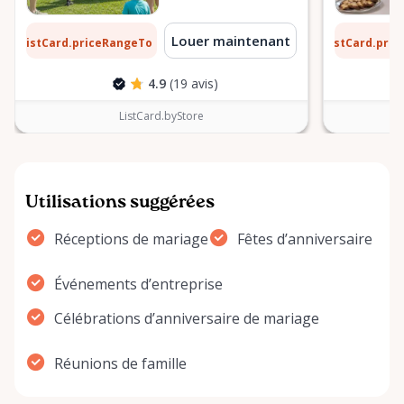
0 $
6 $
Louer maintenant
ListCard.priceRangeTo
ListCard.pri
par jour
4.9
(19 avis)
ListCard.byStore
Utilisations suggérées
Réceptions de mariage
Fêtes d’anniversaire
Événements d’entreprise
Célébrations d’anniversaire de mariage
Réunions de famille