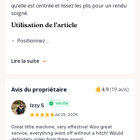
qu’elle est centrée et lissez les plis pour un rendu
soigné.
Utilisation de l’article
Positionnez ...
Lire la suite
Avis du propriétaire
4.9
(
19 avis
)
Vérifié
Izzy S
Jul 29, 2026
Great little machine, very effective! Also great 
service, everything went off without a hitch! Would 
definitely order from them again! 