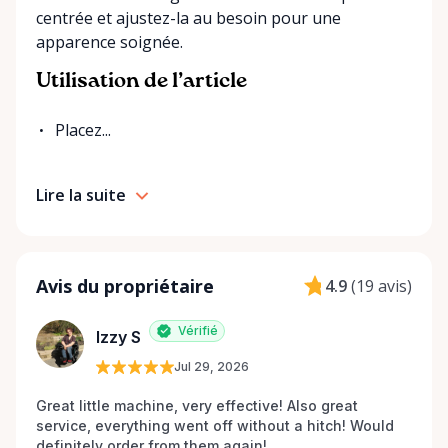
centrée et ajustez-la au besoin pour une
apparence soignée.
Utilisation de l’article
Placez...
Lire la suite
Avis du propriétaire
4.9
(
19 avis
)
Vérifié
Izzy S
Jul 29, 2026
Great little machine, very effective! Also great 
service, everything went off without a hitch! Would 
definitely order from them again! 