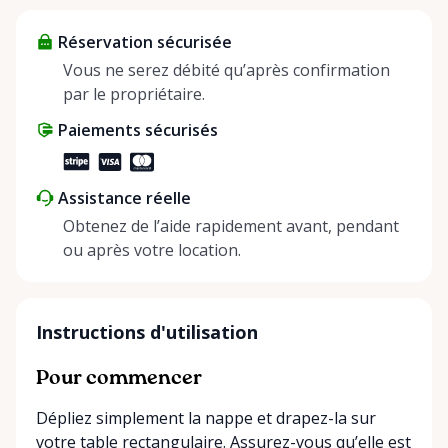
about more than just saving money; it’s about
Réservation sécurisée
helping people enjoy more for less while making a
positive impact on the environment. By choosing to
Vous ne serez débité qu’après confirmation
share instead of buy, we’re all doing our part to
par le propriétaire.
make things easier on Mother Nature.
Paiements sécurisés
Assistance réelle
Obtenez de l’aide rapidement avant, pendant
ou après votre location.
Instructions d'utilisation
Pour commencer
Dépliez simplement la nappe et drapez-la sur
votre table rectangulaire. Assurez-vous qu’elle est