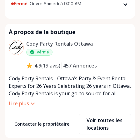
Fermé
·
Ouvre Samedi à 9:00 AM
Lundi
9:00 AM - 5:00 PM
Mardi
9:00 AM - 5:00 PM
À propos de la boutique
Mercredi
9:00 AM - 5:00 PM
Jeudi
9:00 AM - 5:00 PM
Cody Party Rentals Ottawa
Vendredi
9:00 AM - 5:00 PM
Vérifié
Samedi
9:00 AM - 2:00 PM
457
Annonces
4.9
(
19
avis
)
Dimanche
Fermé
Cody Party Rentals - Ottawa’s Party & Event Rental
Experts for 26 Years Celebrating 26 years in Ottawa,
Cody Party Rentals is your go-to source for all
things party and event rentals. We’re proud to be a
Lire plus
partner of Rent Anything, expanding our offerings
to include a variety of extra items on the platform.
Voir toutes les
At Cody Party Rentals, we believe in the power of
Contacter le propriétaire
locations
sharing—giving others the chance to rent out their
items and experience the benefits of renting. It’s