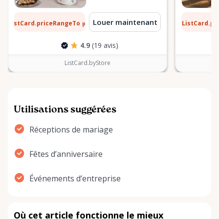
 $
0,10 $
Louer maintenant
ListCard.priceRangeTo
ListCard.p
par jour
4.9
(19 avis)
ListCard.byStore
Utilisations suggérées
Réceptions de mariage
Fêtes d’anniversaire
Événements d’entreprise
Où cet article fonctionne le mieux