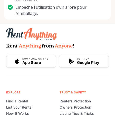
Empêche l’utilisation d’un arbre pour
l’emballage.
Rent
Anything
from
Anyone
!
DOWNLOAD ON THE
GET IT ON
App Store
Google Play
EXPLORE
TRUST & SAFETY
Find a Rental
Renters Protection
List your Rental
Owners Protection
How It Works
Listing Tips & Tricks