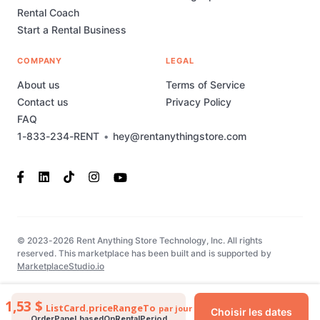
Rental Coach
Start a Rental Business
COMPANY
LEGAL
About us
Terms of Service
Contact us
Privacy Policy
FAQ
1-833-234-RENT
•
hey@rentanythingstore.com
© 2023-2026 Rent Anything Store Technology, Inc. All rights
reserved. This marketplace has been built and is supported by
MarketplaceStudio.io
1,53 $
ListCard.priceRangeTo
par jour
Choisir les dates
OrderPanel.basedOnRentalPeriod