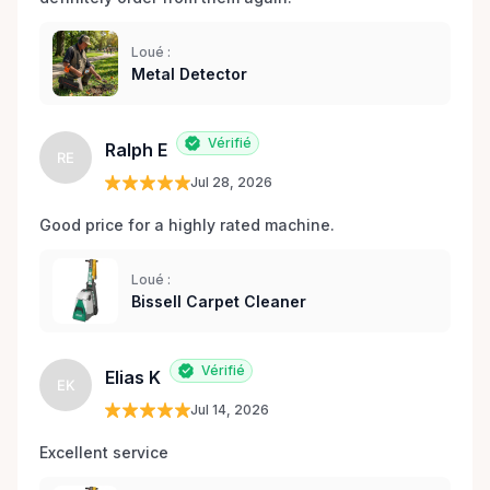
Loué :
Metal Detector
Vérifié
Ralph E
RE
Jul 28, 2026
Good price for a highly rated machine. 
Loué :
Bissell Carpet Cleaner
Vérifié
Elias K
EK
Jul 14, 2026
Excellent service 