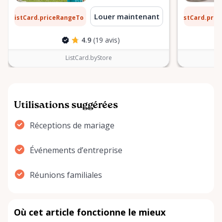
1 $
6 $
Louer maintenant
ListCard.priceRangeTo
ListCard.pri
par jour
4.9
(19 avis)
ListCard.byStore
Utilisations suggérées
Réceptions de mariage
Événements d’entreprise
Réunions familiales
Où cet article fonctionne le mieux