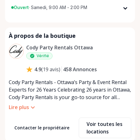
Ouvert
·
Samedi, 9:00 AM - 2:00 PM
Lundi
9:00 AM - 5:00 PM
Mardi
9:00 AM - 5:00 PM
À propos de la boutique
Mercredi
9:00 AM - 5:00 PM
Jeudi
9:00 AM - 5:00 PM
Cody Party Rentals Ottawa
Vendredi
9:00 AM - 5:00 PM
Vérifié
Samedi
9:00 AM - 2:00 PM
458
Annonces
4.9
(
19
avis
)
Dimanche
Fermé
Cody Party Rentals - Ottawa’s Party & Event Rental
Experts for 26 Years Celebrating 26 years in Ottawa,
Cody Party Rentals is your go-to source for all
things party and event rentals. We’re proud to be a
Lire plus
partner of Rent Anything, expanding our offerings
to include a variety of extra items on the platform.
Voir toutes les
At Cody Party Rentals, we believe in the power of
Contacter le propriétaire
locations
sharing—giving others the chance to rent out their