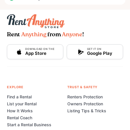
Rent
Anything
from
Anyone
!
DOWNLOAD ON THE
GET IT ON
App Store
Google Play
EXPLORE
TRUST & SAFETY
Find a Rental
Renters Protection
List your Rental
Owners Protection
How It Works
Listing Tips & Tricks
Rental Coach
Start a Rental Business