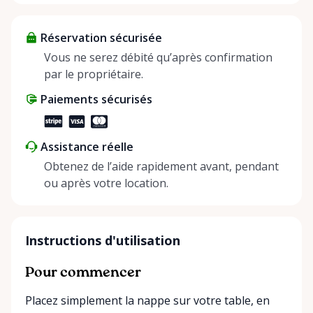
items and experience the benefits of renting. It’s
about more than just saving money; it’s about
Réservation sécurisée
helping people enjoy more for less while making a
positive impact on the environment. By choosing to
Vous ne serez débité qu’après confirmation
share instead of buy, we’re all doing our part to
par le propriétaire.
make things easier on Mother Nature.
Paiements sécurisés
Assistance réelle
Obtenez de l’aide rapidement avant, pendant
ou après votre location.
Instructions d'utilisation
Pour commencer
Placez simplement la nappe sur votre table, en