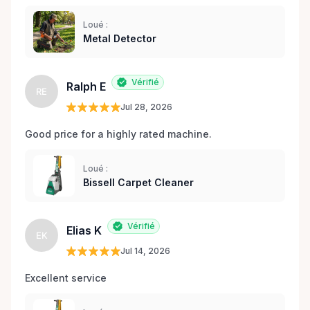
Loué :
Metal Detector
Vérifié
Ralph E
RE
Jul 28, 2026
Good price for a highly rated machine. 
Loué :
Bissell Carpet Cleaner
Vérifié
Elias K
EK
Jul 14, 2026
Excellent service 